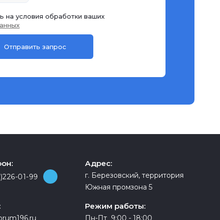
ь на условия обработки ваших
анных
он:
Адрес:
г. Березовский, территория
)226-01-99
Южная промзона 5
:
Режим работы:
orum196.ru
Пн-Пт 9:00 - 18:00