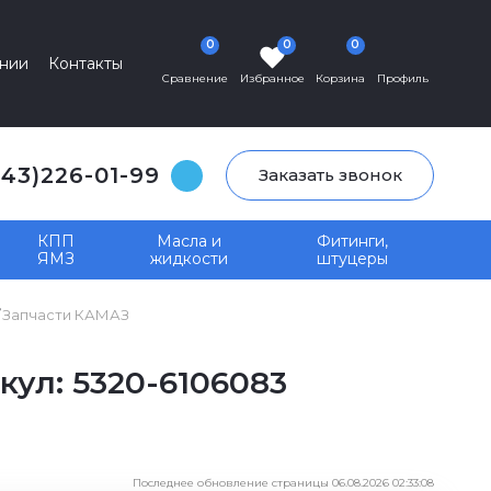
0
0
0
нии
Контакты
Сравнение
Избранное
Корзина
Профиль
343)226-01-99
Заказать звонок
КПП
Масла и
Фитинги,
ЯМЗ
жидкости
штуцеры
Запчасти КАМАЗ
ул: 5320-6106083
Последнее обновление страницы 06.08.2026 02:33:08