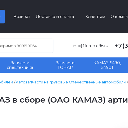
Возврат
Доставка и оплата
Клиентам
О компа
+7(
info@forum196.ru
Запчасти
Запчасти
КАМАЗ-5490,
спецтехника
ТОНАР
54901
обилей
Автозапчасти на грузовые Отечественные автомобили
З в сборе (ОАО КАМАЗ) артик