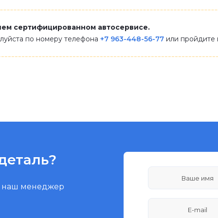
шем сертифицированном автосервисе.
алуйста по номеру телефона
+7 963-448-56-77
или пройдите
деталь?
и наш менеджер