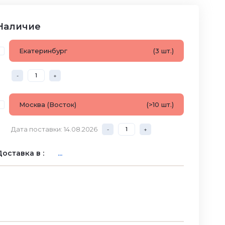
Наличие
Екатеринбург
(3 шт.)
-
+
Москва (Восток)
(>10 шт.)
Дата поставки: 14.08.2026
-
+
оставка в :
...