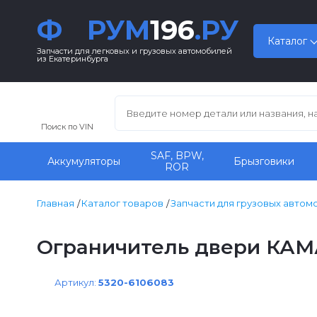
Ф
РУМ
196
.РУ
Каталог
Запчасти для легковых и грузовых автомобилей
из Екатеринбурга
Поиск по VIN
SAF, BPW,
Аккумуляторы
Брызговики
ROR
Главная
Каталог товаров
Запчасти для грузовых автом
Ограничитель двери КАМА
Артикул:
5320-6106083