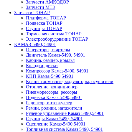
Запчасти АМКОДОР
Запчасти МТЗ
Запчасти ТОНАР
Платформа ТОНАР
Подвеска ТОНАР
Ступицы ТОНАР
Тормозная система ТОНАР
Электрооборудование ТОНАР
КАМАЗ-5490, 54901
Генераторы, стартеры
Двигатель Камаз-5490, 54901
Кабина, бампер, крылья
Колодки, диски
Компрессор Камаз-5490, 54901
КПП Камаз-5490,54901
Краны тормозные, модуляторы, осушители
Отопление, кондиционер
Пневморессоры, рессоры
Подвеска Камаз-5490,54901
Радиатор, интеркуллер
Ремни, ролики, натяжители
Рулевое управление Камаз-5490,54901
Ступицы Камаз 5490, 54901
Сцепление Камаз-5490,54901
Топливная система Камаз 5490, 54901