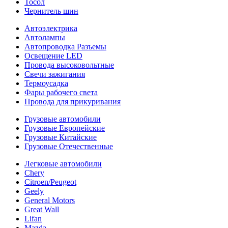
Тосол
Чернитель шин
Автоэлектрика
Автолампы
Автопроводка Разъемы
Освещение LED
Провода высоковольтные
Свечи зажигания
Термоусадка
Фары рабочего света
Провода для прикуривания
Грузовые автомобили
Грузовые Европейские
Грузовые Китайские
Грузовые Отечественные
Легковые автомобили
Chery
Citroen/Peugeot
Geely
General Motors
Great Wall
Lifan
Mazda