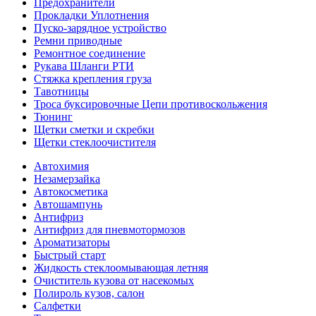
Предохранители
Прокладки Уплотнения
Пуско-зарядное устройство
Ремни приводные
Ремонтное соединение
Рукава Шланги РТИ
Стяжка крепления груза
Тавотницы
Троса буксировочные Цепи противоскольжения
Тюнинг
Щетки сметки и скребки
Щетки стеклоочистителя
Автохимия
Незамерзайка
Автокосметика
Автошампунь
Антифриз
Антифриз для пневмотормозов
Ароматизаторы
Быстрый старт
Жидкость стеклоомывающая летняя
Очиститель кузова от насекомых
Полироль кузов, салон
Салфетки