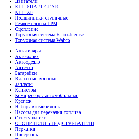
Двигатели
КПП SHAFT GEAR
КПП ZF
Подшипники ступичные
Ремкомплекты ГРМ
Сцепление
Тормозная система Knorr-bremse
Тормозная система Wabco
Автотовары
Автомойка
Автоодеяло
Аптечка
Батарейки
Вилки нагрузочные
Заплаты
Канистры
Компрессоры автомобильные
Крепеж
Набор автомобилиста
Насосы для перекачки топлива
Огнетушители
ОТОПИТЕЛИ и ПОДОГРЕВАТЕЛИ
Перчатки
Повербанк