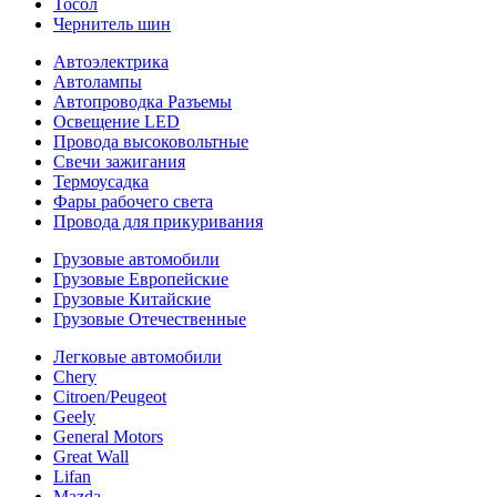
Тосол
Чернитель шин
Автоэлектрика
Автолампы
Автопроводка Разъемы
Освещение LED
Провода высоковольтные
Свечи зажигания
Термоусадка
Фары рабочего света
Провода для прикуривания
Грузовые автомобили
Грузовые Европейские
Грузовые Китайские
Грузовые Отечественные
Легковые автомобили
Chery
Citroen/Peugeot
Geely
General Motors
Great Wall
Lifan
Mazda