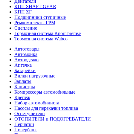
Двигатели
КПП SHAFT GEAR
КПП ZF
Подшипники ступичные
Ремкомплекты ГРМ
Сцепление
Тормозная система Knorr-bremse
Тормозная система Wabco
Автотовары
Автомойка
Автоодеяло
Аптечка
Батарейки
Вилки нагрузочные
Заплаты
Канистры
Компрессоры автомобильные
Крепеж
Набор автомобилиста
Насосы для перекачки топлива
Огнетушители
ОТОПИТЕЛИ и ПОДОГРЕВАТЕЛИ
Перчатки
Повербанк