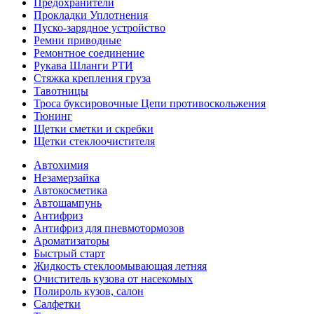
Предохранители
Прокладки Уплотнения
Пуско-зарядное устройство
Ремни приводные
Ремонтное соединение
Рукава Шланги РТИ
Стяжка крепления груза
Тавотницы
Троса буксировочные Цепи противоскольжения
Тюнинг
Щетки сметки и скребки
Щетки стеклоочистителя
Автохимия
Незамерзайка
Автокосметика
Автошампунь
Антифриз
Антифриз для пневмотормозов
Ароматизаторы
Быстрый старт
Жидкость стеклоомывающая летняя
Очиститель кузова от насекомых
Полироль кузов, салон
Салфетки