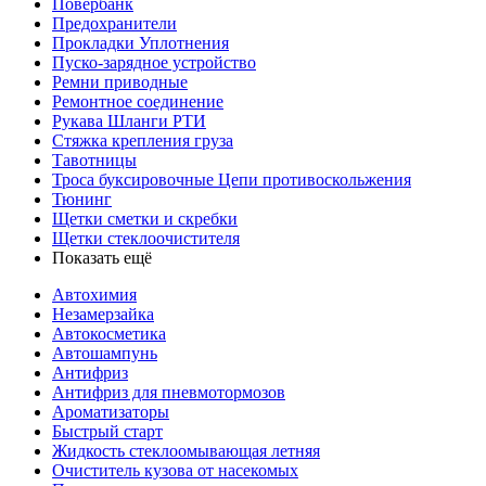
Повербанк
Предохранители
Прокладки Уплотнения
Пуско-зарядное устройство
Ремни приводные
Ремонтное соединение
Рукава Шланги РТИ
Стяжка крепления груза
Тавотницы
Троса буксировочные Цепи противоскольжения
Тюнинг
Щетки сметки и скребки
Щетки стеклоочистителя
Показать ещё
Автохимия
Незамерзайка
Автокосметика
Автошампунь
Антифриз
Антифриз для пневмотормозов
Ароматизаторы
Быстрый старт
Жидкость стеклоомывающая летняя
Очиститель кузова от насекомых