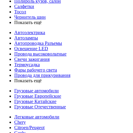
Полироль кузов, салон
Салфетки
Тосол
Чернитель шин
Показать ещё
Автоэлектрика
Автолампы
Автопроводка Разъемы
Освещение LED
Провода высоковольтные
Свечи зажигания
Термоусадка
Фары рабочего света
Провода для прикуривания
Показать ещё
Грузовые автомобили
Грузовые Европейские
Грузовые Китайские
Грузовые Отечественные
Легковые автомобили
Chery
Citroen/Peugeot
Geely