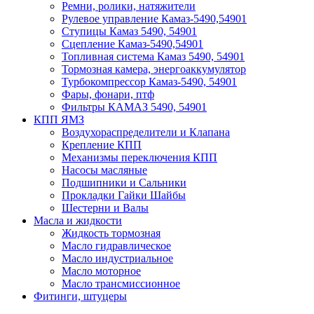
Ремни, ролики, натяжители
Рулевое управление Камаз-5490,54901
Ступицы Камаз 5490, 54901
Сцепление Камаз-5490,54901
Топливная система Камаз 5490, 54901
Тормозная камера, энергоаккумулятор
Турбокомпрессор Камаз-5490, 54901
Фары, фонари, птф
Фильтры КАМАЗ 5490, 54901
КПП ЯМЗ
Воздухораспределители и Клапана
Крепление КПП
Механизмы переключения КПП
Насосы масляные
Подшипники и Сальники
Прокладки Гайки Шайбы
Шестерни и Валы
Масла и жидкости
Жидкость тормозная
Масло гидравлическое
Масло индустриальное
Масло моторное
Масло трансмиссионное
Фитинги, штуцеры