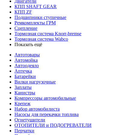
Двигатели
КПП SHAFT GEAR
КПП ZF
Подшипники ступичные
Ремкомплекты ГРМ
Сцепление
Тормозная система Knorr-bremse
Тормозная система Wabco
Показать ещё
Автотовары
Автомойка
Автоодеяло
Аптечка
Батарейки
Вилки нагрузочные
Заплаты
Канистры
Компрессоры автомобильные
Крепеж
Набор автомобилиста
Насосы для перекачки топлива
Огнетушители
ОТОПИТЕЛИ и ПОДОГРЕВАТЕЛИ
Перчатки