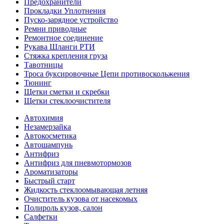
Предохранители
Прокладки Уплотнения
Пуско-зарядное устройство
Ремни приводные
Ремонтное соединение
Рукава Шланги РТИ
Стяжка крепления груза
Тавотницы
Троса буксировочные Цепи противоскольжения
Тюнинг
Щетки сметки и скребки
Щетки стеклоочистителя
Автохимия
Незамерзайка
Автокосметика
Автошампунь
Антифриз
Антифриз для пневмотормозов
Ароматизаторы
Быстрый старт
Жидкость стеклоомывающая летняя
Очиститель кузова от насекомых
Полироль кузов, салон
Салфетки