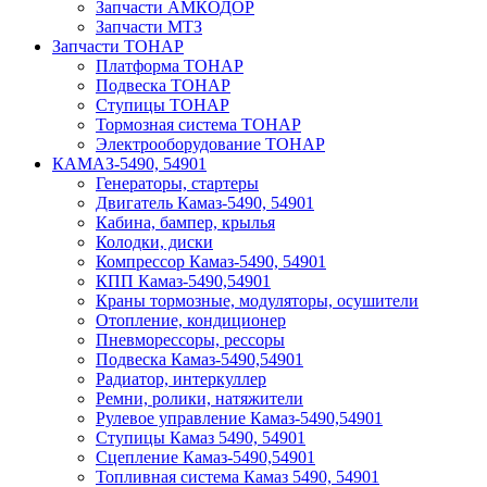
Запчасти АМКОДОР
Запчасти МТЗ
Запчасти ТОНАР
Платформа ТОНАР
Подвеска ТОНАР
Ступицы ТОНАР
Тормозная система ТОНАР
Электрооборудование ТОНАР
КАМАЗ-5490, 54901
Генераторы, стартеры
Двигатель Камаз-5490, 54901
Кабина, бампер, крылья
Колодки, диски
Компрессор Камаз-5490, 54901
КПП Камаз-5490,54901
Краны тормозные, модуляторы, осушители
Отопление, кондиционер
Пневморессоры, рессоры
Подвеска Камаз-5490,54901
Радиатор, интеркуллер
Ремни, ролики, натяжители
Рулевое управление Камаз-5490,54901
Ступицы Камаз 5490, 54901
Сцепление Камаз-5490,54901
Топливная система Камаз 5490, 54901