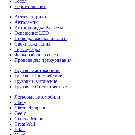
Тосол
Чернитель шин
Автоэлектрика
Автолампы
Автопроводка Разъемы
Освещение LED
Провода высоковольтные
Свечи зажигания
Термоусадка
Фары рабочего света
Провода для прикуривания
Грузовые автомобили
Грузовые Европейские
Грузовые Китайские
Грузовые Отечественные
Легковые автомобили
Chery
Citroen/Peugeot
Geely
General Motors
Great Wall
Lifan
Mazda