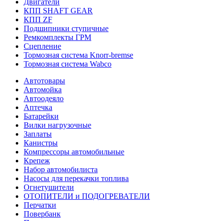
Двигатели
КПП SHAFT GEAR
КПП ZF
Подшипники ступичные
Ремкомплекты ГРМ
Сцепление
Тормозная система Knorr-bremse
Тормозная система Wabco
Автотовары
Автомойка
Автоодеяло
Аптечка
Батарейки
Вилки нагрузочные
Заплаты
Канистры
Компрессоры автомобильные
Крепеж
Набор автомобилиста
Насосы для перекачки топлива
Огнетушители
ОТОПИТЕЛИ и ПОДОГРЕВАТЕЛИ
Перчатки
Повербанк