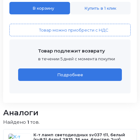
В корзину
Купить в 1 клик
Товар можно приобрести с НДС
Товар подлежит возврату
в течении 5 дней с момента покупки
Подробнее
Аналоги
Найдено
1
тов.
К-т ламп светодиодных sv037 t11, белый
(sv8.5) 6smd 2835, 36 мм, блистер 2шт\