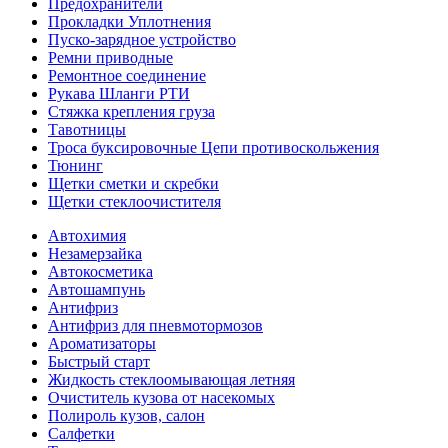
Предохранители
Прокладки Уплотнения
Пуско-зарядное устройство
Ремни приводные
Ремонтное соединение
Рукава Шланги РТИ
Стяжка крепления груза
Тавотницы
Троса буксировочные Цепи противоскольжения
Тюнинг
Щетки сметки и скребки
Щетки стеклоочистителя
Автохимия
Незамерзайка
Автокосметика
Автошампунь
Антифриз
Антифриз для пневмотормозов
Ароматизаторы
Быстрый старт
Жидкость стеклоомывающая летняя
Очиститель кузова от насекомых
Полироль кузов, салон
Салфетки