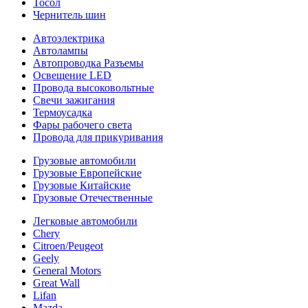
Тосол
Чернитель шин
Автоэлектрика
Автолампы
Автопроводка Разъемы
Освещение LED
Провода высоковольтные
Свечи зажигания
Термоусадка
Фары рабочего света
Провода для прикуривания
Грузовые автомобили
Грузовые Европейские
Грузовые Китайские
Грузовые Отечественные
Легковые автомобили
Chery
Citroen/Peugeot
Geely
General Motors
Great Wall
Lifan
Mazda