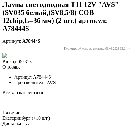
Лампа светодиодная T11 12V "AVS"
(SV035 белый,(SV8,5/8) COB
12chip,L=36 мм) (2 шт.) артикул:
A78444S
Артикул:
A78444S
Последнее обновление страницы 06.08.2026 03:21:44
Вн.код 962313
О товаре
Артикул
A78444S
Производитель
AVS
Все характеристики
Наличие
Екатеринбург
(>10 шт.)
Доставка в :
...