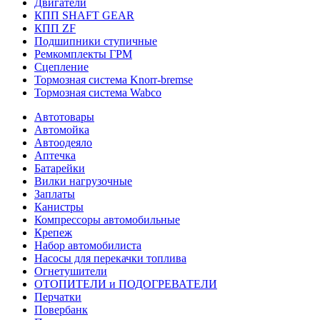
Двигатели
КПП SHAFT GEAR
КПП ZF
Подшипники ступичные
Ремкомплекты ГРМ
Сцепление
Тормозная система Knorr-bremse
Тормозная система Wabco
Автотовары
Автомойка
Автоодеяло
Аптечка
Батарейки
Вилки нагрузочные
Заплаты
Канистры
Компрессоры автомобильные
Крепеж
Набор автомобилиста
Насосы для перекачки топлива
Огнетушители
ОТОПИТЕЛИ и ПОДОГРЕВАТЕЛИ
Перчатки
Повербанк