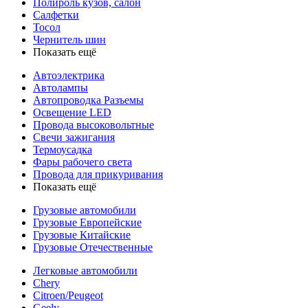
Полироль кузов, салон
Салфетки
Тосол
Чернитель шин
Показать ещё
Автоэлектрика
Автолампы
Автопроводка Разъемы
Освещение LED
Провода высоковольтные
Свечи зажигания
Термоусадка
Фары рабочего света
Провода для прикуривания
Показать ещё
Грузовые автомобили
Грузовые Европейские
Грузовые Китайские
Грузовые Отечественные
Легковые автомобили
Chery
Citroen/Peugeot
Geely