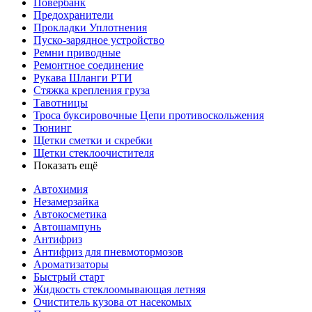
Повербанк
Предохранители
Прокладки Уплотнения
Пуско-зарядное устройство
Ремни приводные
Ремонтное соединение
Рукава Шланги РТИ
Стяжка крепления груза
Тавотницы
Троса буксировочные Цепи противоскольжения
Тюнинг
Щетки сметки и скребки
Щетки стеклоочистителя
Показать ещё
Автохимия
Незамерзайка
Автокосметика
Автошампунь
Антифриз
Антифриз для пневмотормозов
Ароматизаторы
Быстрый старт
Жидкость стеклоомывающая летняя
Очиститель кузова от насекомых