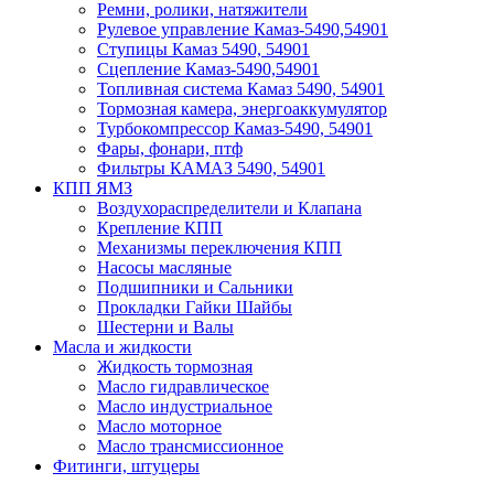
Ремни, ролики, натяжители
Рулевое управление Камаз-5490,54901
Ступицы Камаз 5490, 54901
Сцепление Камаз-5490,54901
Топливная система Камаз 5490, 54901
Тормозная камера, энергоаккумулятор
Турбокомпрессор Камаз-5490, 54901
Фары, фонари, птф
Фильтры КАМАЗ 5490, 54901
КПП ЯМЗ
Воздухораспределители и Клапана
Крепление КПП
Механизмы переключения КПП
Насосы масляные
Подшипники и Сальники
Прокладки Гайки Шайбы
Шестерни и Валы
Масла и жидкости
Жидкость тормозная
Масло гидравлическое
Масло индустриальное
Масло моторное
Масло трансмиссионное
Фитинги, штуцеры