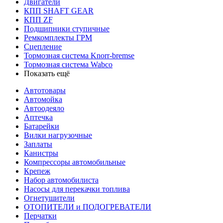
Двигатели
КПП SHAFT GEAR
КПП ZF
Подшипники ступичные
Ремкомплекты ГРМ
Сцепление
Тормозная система Knorr-bremse
Тормозная система Wabco
Показать ещё
Автотовары
Автомойка
Автоодеяло
Аптечка
Батарейки
Вилки нагрузочные
Заплаты
Канистры
Компрессоры автомобильные
Крепеж
Набор автомобилиста
Насосы для перекачки топлива
Огнетушители
ОТОПИТЕЛИ и ПОДОГРЕВАТЕЛИ
Перчатки