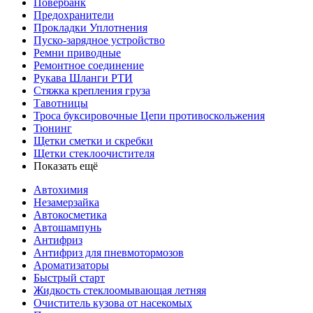
Повербанк
Предохранители
Прокладки Уплотнения
Пуско-зарядное устройство
Ремни приводные
Ремонтное соединение
Рукава Шланги РТИ
Стяжка крепления груза
Тавотницы
Троса буксировочные Цепи противоскольжения
Тюнинг
Щетки сметки и скребки
Щетки стеклоочистителя
Показать ещё
Автохимия
Незамерзайка
Автокосметика
Автошампунь
Антифриз
Антифриз для пневмотормозов
Ароматизаторы
Быстрый старт
Жидкость стеклоомывающая летняя
Очиститель кузова от насекомых