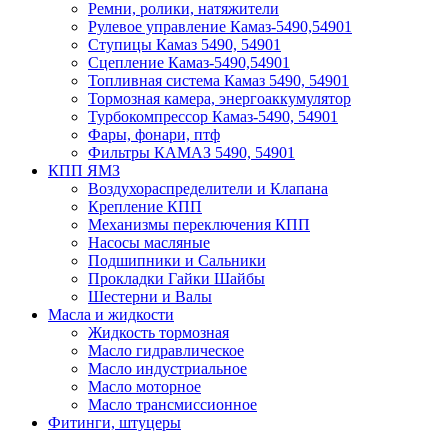
Ремни, ролики, натяжители
Рулевое управление Камаз-5490,54901
Ступицы Камаз 5490, 54901
Сцепление Камаз-5490,54901
Топливная система Камаз 5490, 54901
Тормозная камера, энергоаккумулятор
Турбокомпрессор Камаз-5490, 54901
Фары, фонари, птф
Фильтры КАМАЗ 5490, 54901
КПП ЯМЗ
Воздухораспределители и Клапана
Крепление КПП
Механизмы переключения КПП
Насосы масляные
Подшипники и Сальники
Прокладки Гайки Шайбы
Шестерни и Валы
Масла и жидкости
Жидкость тормозная
Масло гидравлическое
Масло индустриальное
Масло моторное
Масло трансмиссионное
Фитинги, штуцеры