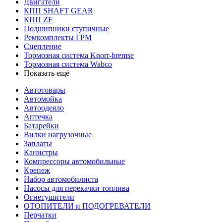
Двигатели
КПП SHAFT GEAR
КПП ZF
Подшипники ступичные
Ремкомплекты ГРМ
Сцепление
Тормозная система Knorr-bremse
Тормозная система Wabco
Показать ещё
Автотовары
Автомойка
Автоодеяло
Аптечка
Батарейки
Вилки нагрузочные
Заплаты
Канистры
Компрессоры автомобильные
Крепеж
Набор автомобилиста
Насосы для перекачки топлива
Огнетушители
ОТОПИТЕЛИ и ПОДОГРЕВАТЕЛИ
Перчатки