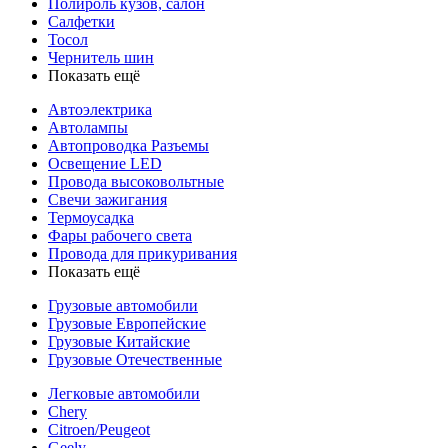
Полироль кузов, салон
Салфетки
Тосол
Чернитель шин
Показать ещё
Автоэлектрика
Автолампы
Автопроводка Разъемы
Освещение LED
Провода высоковольтные
Свечи зажигания
Термоусадка
Фары рабочего света
Провода для прикуривания
Показать ещё
Грузовые автомобили
Грузовые Европейские
Грузовые Китайские
Грузовые Отечественные
Легковые автомобили
Chery
Citroen/Peugeot
Geely