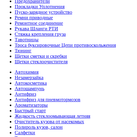
Предохранители
Прокладки Уплотнения
Пуско-зарядное устройство
Ремни приводные
Ремонтное соединение
Рукава Шланги РТИ
Стяжка крепления груза
Тавотницы
Троса буксировочные Цепи противоскольжения
Тюнинг
Щетки сметки и скребки
Щетки стеклоочистителя
Автохимия
Незамерзайка
Автокосметика
Автошампунь
Антифриз
Антифриз для пневмотормозов
Ароматизаторы
Быстрый старт
Жидкость стеклоомывающая летняя
Очиститель кузова от насекомых
Полироль кузов, салон
Салфетки