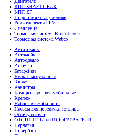
Двигатели
КПП SHAFT GEAR
КПП ZF
Подшипники ступичные
Ремкомплекты ГРМ
Сцепление
Тормозная система Knorr-bremse
Тормозная система Wabco
Автотовары
Автомойка
Автоодеяло
Аптечка
Батарейки
Вилки нагрузочные
Заплаты
Канистры
Компрессоры автомобильные
Крепеж
Набор автомобилиста
Насосы для перекачки топлива
Огнетушители
ОТОПИТЕЛИ и ПОДОГРЕВАТЕЛИ
Перчатки
Повербанк