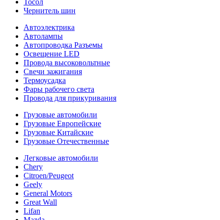
Тосол
Чернитель шин
Автоэлектрика
Автолампы
Автопроводка Разъемы
Освещение LED
Провода высоковольтные
Свечи зажигания
Термоусадка
Фары рабочего света
Провода для прикуривания
Грузовые автомобили
Грузовые Европейские
Грузовые Китайские
Грузовые Отечественные
Легковые автомобили
Chery
Citroen/Peugeot
Geely
General Motors
Great Wall
Lifan
Mazda