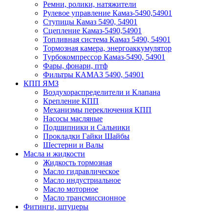
Ремни, ролики, натяжители
Рулевое управление Камаз-5490,54901
Ступицы Камаз 5490, 54901
Сцепление Камаз-5490,54901
Топливная система Камаз 5490, 54901
Тормозная камера, энергоаккумулятор
Турбокомпрессор Камаз-5490, 54901
Фары, фонари, птф
Фильтры КАМАЗ 5490, 54901
КПП ЯМЗ
Воздухораспределители и Клапана
Крепление КПП
Механизмы переключения КПП
Насосы масляные
Подшипники и Сальники
Прокладки Гайки Шайбы
Шестерни и Валы
Масла и жидкости
Жидкость тормозная
Масло гидравлическое
Масло индустриальное
Масло моторное
Масло трансмиссионное
Фитинги, штуцеры