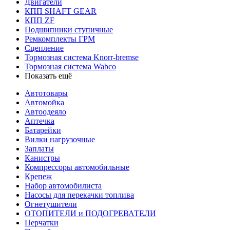
Двигатели
КПП SHAFT GEAR
КПП ZF
Подшипники ступичные
Ремкомплекты ГРМ
Сцепление
Тормозная система Knorr-bremse
Тормозная система Wabco
Показать ещё
Автотовары
Автомойка
Автоодеяло
Аптечка
Батарейки
Вилки нагрузочные
Заплаты
Канистры
Компрессоры автомобильные
Крепеж
Набор автомобилиста
Насосы для перекачки топлива
Огнетушители
ОТОПИТЕЛИ и ПОДОГРЕВАТЕЛИ
Перчатки