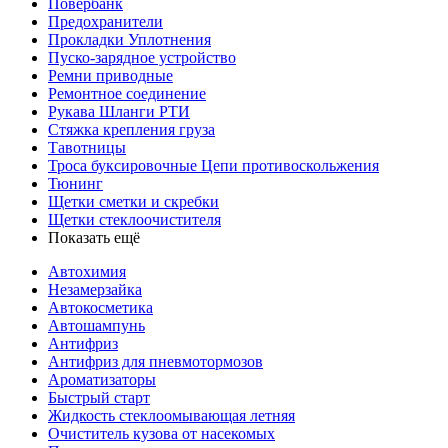
Повербанк
Предохранители
Прокладки Уплотнения
Пуско-зарядное устройство
Ремни приводные
Ремонтное соединение
Рукава Шланги РТИ
Стяжка крепления груза
Тавотницы
Троса буксировочные Цепи противоскольжения
Тюнинг
Щетки сметки и скребки
Щетки стеклоочистителя
Показать ещё
Автохимия
Незамерзайка
Автокосметика
Автошампунь
Антифриз
Антифриз для пневмотормозов
Ароматизаторы
Быстрый старт
Жидкость стеклоомывающая летняя
Очиститель кузова от насекомых