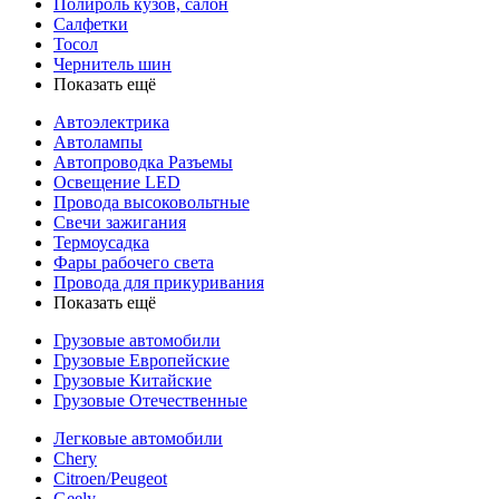
Полироль кузов, салон
Салфетки
Тосол
Чернитель шин
Показать ещё
Автоэлектрика
Автолампы
Автопроводка Разъемы
Освещение LED
Провода высоковольтные
Свечи зажигания
Термоусадка
Фары рабочего света
Провода для прикуривания
Показать ещё
Грузовые автомобили
Грузовые Европейские
Грузовые Китайские
Грузовые Отечественные
Легковые автомобили
Chery
Citroen/Peugeot
Geely