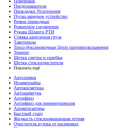
Повербанк
Предохранители
Прокладки Уплотнения
Пуско-зарядное устройство
Ремни приводные
Ремонтное соединение
Рукава Шланги РТИ
Стяжка крепления груза
Тавотницы
Троса буксировочные Цепи противоскольжения
Тюнинг
Щетки сметки и скребки
Щетки стеклоочистителя
Показать ещё
Автохимия
Незамерзайка
Автокосметика
Автошампунь
Антифриз
Антифриз для пневмотормозов
Ароматизаторы
Быстрый старт
Жидкость стеклоомывающая летняя
Очиститель кузова от насекомых