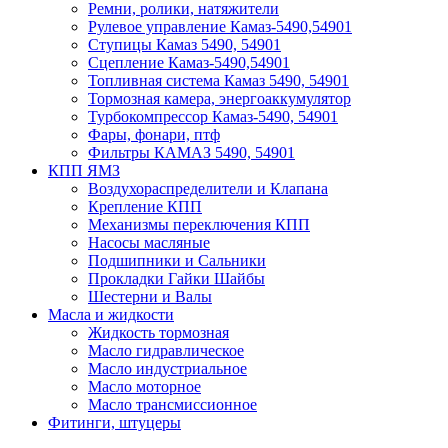
Ремни, ролики, натяжители
Рулевое управление Камаз-5490,54901
Ступицы Камаз 5490, 54901
Сцепление Камаз-5490,54901
Топливная система Камаз 5490, 54901
Тормозная камера, энергоаккумулятор
Турбокомпрессор Камаз-5490, 54901
Фары, фонари, птф
Фильтры КАМАЗ 5490, 54901
КПП ЯМЗ
Воздухораспределители и Клапана
Крепление КПП
Механизмы переключения КПП
Насосы масляные
Подшипники и Сальники
Прокладки Гайки Шайбы
Шестерни и Валы
Масла и жидкости
Жидкость тормозная
Масло гидравлическое
Масло индустриальное
Масло моторное
Масло трансмиссионное
Фитинги, штуцеры