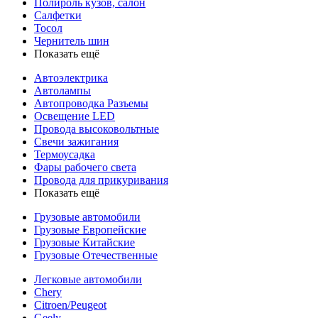
Полироль кузов, салон
Салфетки
Тосол
Чернитель шин
Показать ещё
Автоэлектрика
Автолампы
Автопроводка Разъемы
Освещение LED
Провода высоковольтные
Свечи зажигания
Термоусадка
Фары рабочего света
Провода для прикуривания
Показать ещё
Грузовые автомобили
Грузовые Европейские
Грузовые Китайские
Грузовые Отечественные
Легковые автомобили
Chery
Citroen/Peugeot
Geely