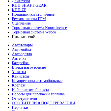
Двигатели
КПП SHAFT GEAR
КПП ZF
Подшипники ступичные
Ремкомплекты ГРМ
Сцепление
Тормозная система Knorr-bremse
Тормозная система Wabco
Показать ещё
Автотовары
Автомойка
Автоодеяло
Аптечка
Батарейки
Вилки нагрузочные
Заплаты
Канистры
Компрессоры автомобильные
Крепеж
Набор автомобилиста
Насосы для перекачки топлива
Огнетушители
ОТОПИТЕЛИ и ПОДОГРЕВАТЕЛИ
Перчатки