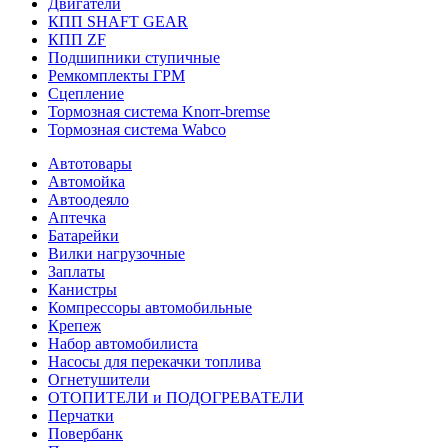
Двигатели
КПП SHAFT GEAR
КПП ZF
Подшипники ступичные
Ремкомплекты ГРМ
Сцепление
Тормозная система Knorr-bremse
Тормозная система Wabco
Автотовары
Автомойка
Автоодеяло
Аптечка
Батарейки
Вилки нагрузочные
Заплаты
Канистры
Компрессоры автомобильные
Крепеж
Набор автомобилиста
Насосы для перекачки топлива
Огнетушители
ОТОПИТЕЛИ и ПОДОГРЕВАТЕЛИ
Перчатки
Повербанк