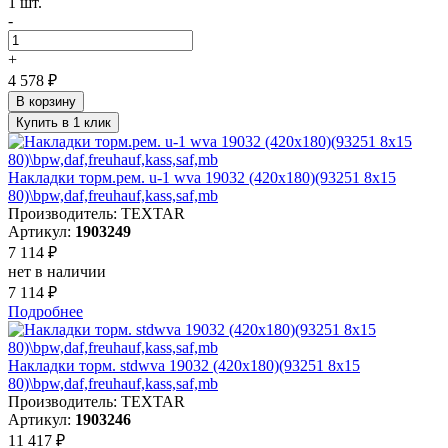
1 шт.
-
+
4 578 ₽
В корзину
Купить в 1 клик
Накладки торм.рем. u-1 wva 19032 (420x180)(93251 8x15
80)\bpw,daf,freuhauf,kass,saf,mb
Производитель: TEXTAR
Артикул:
1903249
7 114 ₽
нет в наличии
7 114 ₽
Подробнее
Накладки торм. stdwva 19032 (420x180)(93251 8x15
80)\bpw,daf,freuhauf,kass,saf,mb
Производитель: TEXTAR
Артикул:
1903246
11 417 ₽