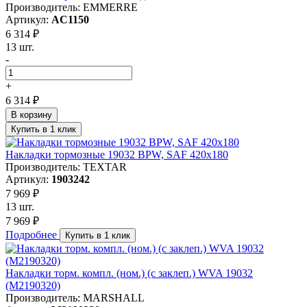
Производитель: EMMERRE
Артикул:
AC1150
6 314 ₽
13 шт.
-
+
6 314 ₽
В корзину
Купить в 1 клик
Накладки тормозные 19032 BPW, SAF 420х180
Производитель: TEXTAR
Артикул:
1903242
7 969 ₽
13 шт.
7 969 ₽
Подробнее
Купить в 1 клик
Накладки торм. компл. (ном.) (с заклеп.) WVA 19032
(M2190320)
Производитель: MARSHALL