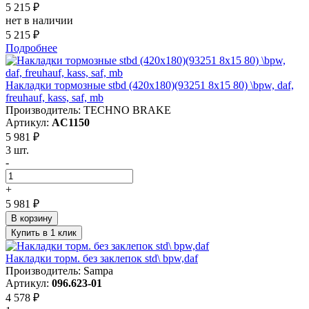
5 215 ₽
нет в наличии
5 215 ₽
Подробнее
Накладки тормозные stbd (420x180)(93251 8x15 80) \bpw, daf,
freuhauf, kass, saf, mb
Производитель: TECHNO BRAKE
Артикул:
AC1150
5 981 ₽
3 шт.
-
+
5 981 ₽
В корзину
Купить в 1 клик
Накладки торм. без заклепок std\ bpw,daf
Производитель: Sampa
Артикул:
096.623-01
4 578 ₽