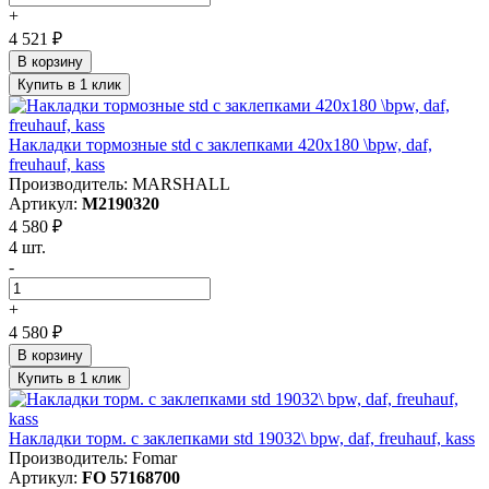
+
4 521 ₽
В корзину
Купить в 1 клик
Накладки тормозные std с заклепками 420x180 \bpw, daf,
freuhauf, kass
Производитель: MARSHALL
Артикул:
M2190320
4 580 ₽
4 шт.
-
+
4 580 ₽
В корзину
Купить в 1 клик
Накладки торм. с заклепками std 19032\ bpw, daf, freuhauf, kass
Производитель: Fomar
Артикул:
FO 57168700