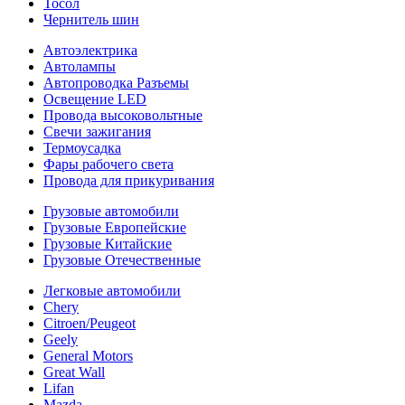
Тосол
Чернитель шин
Автоэлектрика
Автолампы
Автопроводка Разъемы
Освещение LED
Провода высоковольтные
Свечи зажигания
Термоусадка
Фары рабочего света
Провода для прикуривания
Грузовые автомобили
Грузовые Европейские
Грузовые Китайские
Грузовые Отечественные
Легковые автомобили
Chery
Citroen/Peugeot
Geely
General Motors
Great Wall
Lifan
Mazda