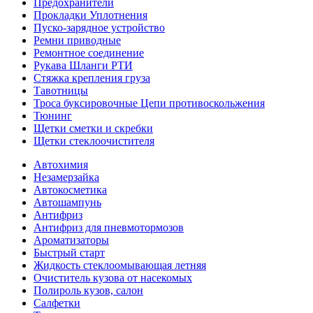
Предохранители
Прокладки Уплотнения
Пуско-зарядное устройство
Ремни приводные
Ремонтное соединение
Рукава Шланги РТИ
Стяжка крепления груза
Тавотницы
Троса буксировочные Цепи противоскольжения
Тюнинг
Щетки сметки и скребки
Щетки стеклоочистителя
Автохимия
Незамерзайка
Автокосметика
Автошампунь
Антифриз
Антифриз для пневмотормозов
Ароматизаторы
Быстрый старт
Жидкость стеклоомывающая летняя
Очиститель кузова от насекомых
Полироль кузов, салон
Салфетки