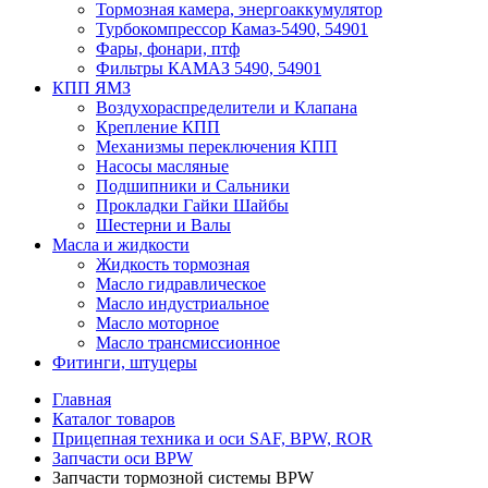
Тормозная камера, энергоаккумулятор
Турбокомпрессор Камаз-5490, 54901
Фары, фонари, птф
Фильтры КАМАЗ 5490, 54901
КПП ЯМЗ
Воздухораспределители и Клапана
Крепление КПП
Механизмы переключения КПП
Насосы масляные
Подшипники и Сальники
Прокладки Гайки Шайбы
Шестерни и Валы
Масла и жидкости
Жидкость тормозная
Масло гидравлическое
Масло индустриальное
Масло моторное
Масло трансмиссионное
Фитинги, штуцеры
Главная
Каталог товаров
Прицепная техника и оси SAF, BPW, ROR
Запчасти оси BPW
Запчасти тормозной системы BPW