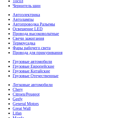
Тосол
Чернитель шин
Автоэлектрика
Автолампы
Автопроводка Разъемы
Освещение LED
Провода высоковольтные
Свечи зажигания
Термоусадка
Фары рабочего света
Провода для прикуривания
Грузовые автомобили
Грузовые Европейские
Грузовые Китайские
Грузовые Отечественные
Легковые автомобили
Chery
Citroen/Peugeot
Geely
General Motors
Great Wall
Lifan
Mazda