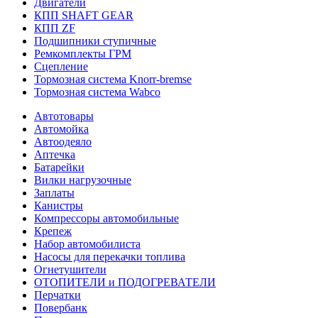
Двигатели
КПП SHAFT GEAR
КПП ZF
Подшипники ступичные
Ремкомплекты ГРМ
Сцепление
Тормозная система Knorr-bremse
Тормозная система Wabco
Автотовары
Автомойка
Автоодеяло
Аптечка
Батарейки
Вилки нагрузочные
Заплаты
Канистры
Компрессоры автомобильные
Крепеж
Набор автомобилиста
Насосы для перекачки топлива
Огнетушители
ОТОПИТЕЛИ и ПОДОГРЕВАТЕЛИ
Перчатки
Повербанк