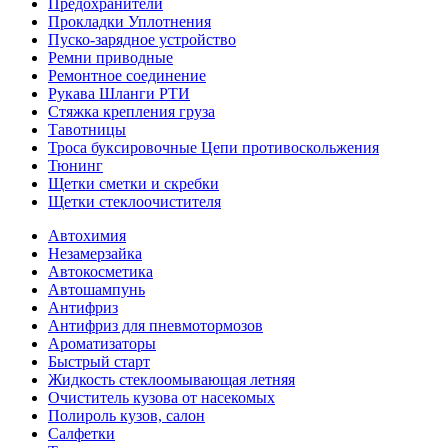
Предохранители
Прокладки Уплотнения
Пуско-зарядное устройство
Ремни приводные
Ремонтное соединение
Рукава Шланги РТИ
Стяжка крепления груза
Тавотницы
Троса буксировочные Цепи противоскольжения
Тюнинг
Щетки сметки и скребки
Щетки стеклоочистителя
Автохимия
Незамерзайка
Автокосметика
Автошампунь
Антифриз
Антифриз для пневмотормозов
Ароматизаторы
Быстрый старт
Жидкость стеклоомывающая летняя
Очиститель кузова от насекомых
Полироль кузов, салон
Салфетки