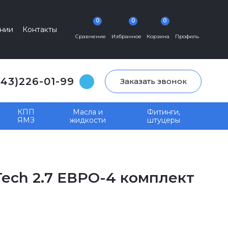
0
0
0
нии
Контакты
Сравнение
Избранное
Корзина
Профиль
343)226-01-99
Заказать звонок
КПП
Масла и
Фитинги,
ЯМЗ
жидкости
штуцеры
ech 2.7 ЕВРО-4 комплект