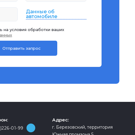
Данные об
автомобиле
ь на условия обработки ваших
анных
он:
Адрес:
г. Березовский, территория
)226-01-99
Южная промзона 5