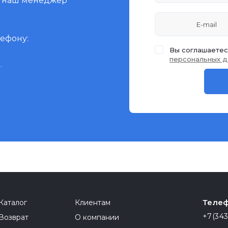
и наш менеджер
лефону:
Вы соглашаетес
персональных д
.
Телеф
Каталог
Клиентам
+7(343
Возврат
О компании