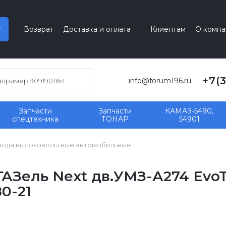
Возврат
Доставка и оплата
Клиентам
О компа
+7(
info@forum196.ru
Запчасти
Запчасти
КАМАЗ-5490,
спецтехника
ТОНАР
54901
ода высоковольтные автомобильные
АЗель Next дв.УМЗ-А274 EvoT
0-21