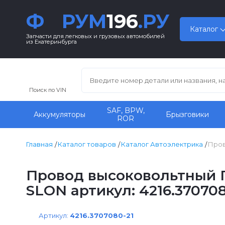
Ф
РУМ
196
.РУ
Каталог
Запчасти для легковых и грузовых автомобилей
из Екатеринбурга
Поиск по VIN
SAF, BPW,
Аккумуляторы
Брызговики
ROR
Главная
Каталог товаров
Каталог Автоэлектрика
Пров
Провод высоковольтный Г
SLON артикул: 4216.370708
Артикул:
4216.3707080-21