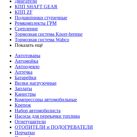
Двигатели
КПП SHAFT GEAR
КПП ZF
Подшипники ступичные
Ремкомплекты ГРМ
Сцепление
Тормозная система Knorr-bremse
Тормозная система Wabco
Показать ещё
Автотовары
Автомойка
Автоодеяло
Аптечка
Батарейки
Вилки нагрузочные
Заплаты
Канистры
Компрессоры автомобильные
Крепеж
Набор автомобилиста
Насосы для перекачки топлива
Огнетушители
ОТОПИТЕЛИ и ПОДОГРЕВАТЕЛИ
Перчатки