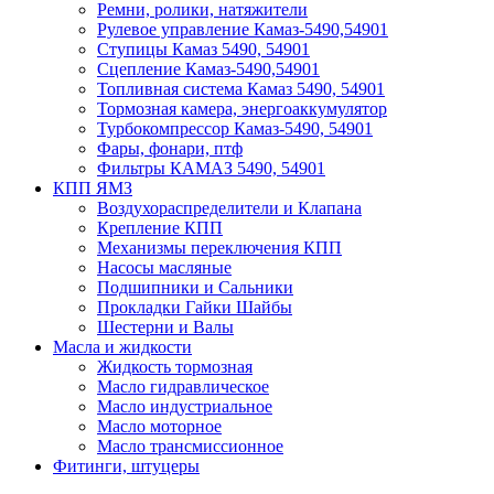
Ремни, ролики, натяжители
Рулевое управление Камаз-5490,54901
Ступицы Камаз 5490, 54901
Сцепление Камаз-5490,54901
Топливная система Камаз 5490, 54901
Тормозная камера, энергоаккумулятор
Турбокомпрессор Камаз-5490, 54901
Фары, фонари, птф
Фильтры КАМАЗ 5490, 54901
КПП ЯМЗ
Воздухораспределители и Клапана
Крепление КПП
Механизмы переключения КПП
Насосы масляные
Подшипники и Сальники
Прокладки Гайки Шайбы
Шестерни и Валы
Масла и жидкости
Жидкость тормозная
Масло гидравлическое
Масло индустриальное
Масло моторное
Масло трансмиссионное
Фитинги, штуцеры