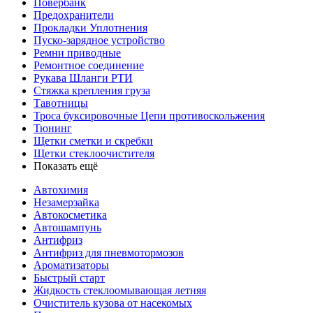
Повербанк
Предохранители
Прокладки Уплотнения
Пуско-зарядное устройство
Ремни приводные
Ремонтное соединение
Рукава Шланги РТИ
Стяжка крепления груза
Тавотницы
Троса буксировочные Цепи противоскольжения
Тюнинг
Щетки сметки и скребки
Щетки стеклоочистителя
Показать ещё
Автохимия
Незамерзайка
Автокосметика
Автошампунь
Антифриз
Антифриз для пневмотормозов
Ароматизаторы
Быстрый старт
Жидкость стеклоомывающая летняя
Очиститель кузова от насекомых