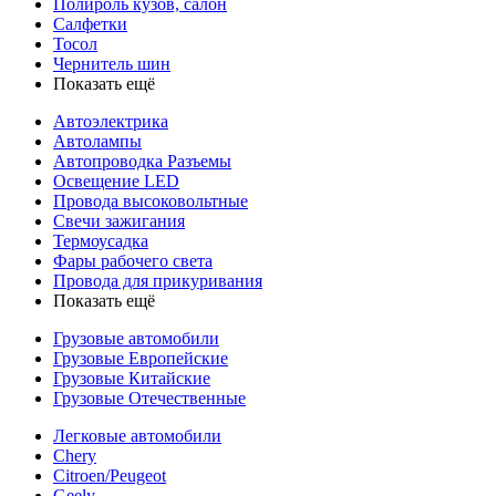
Полироль кузов, салон
Салфетки
Тосол
Чернитель шин
Показать ещё
Автоэлектрика
Автолампы
Автопроводка Разъемы
Освещение LED
Провода высоковольтные
Свечи зажигания
Термоусадка
Фары рабочего света
Провода для прикуривания
Показать ещё
Грузовые автомобили
Грузовые Европейские
Грузовые Китайские
Грузовые Отечественные
Легковые автомобили
Chery
Citroen/Peugeot
Geely