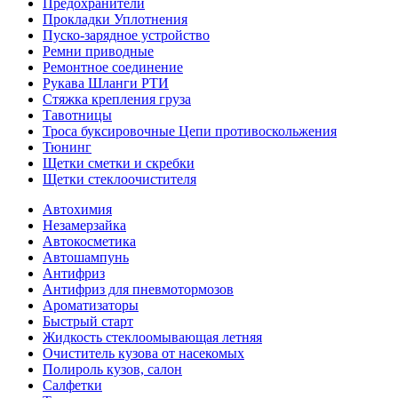
Предохранители
Прокладки Уплотнения
Пуско-зарядное устройство
Ремни приводные
Ремонтное соединение
Рукава Шланги РТИ
Стяжка крепления груза
Тавотницы
Троса буксировочные Цепи противоскольжения
Тюнинг
Щетки сметки и скребки
Щетки стеклоочистителя
Автохимия
Незамерзайка
Автокосметика
Автошампунь
Антифриз
Антифриз для пневмотормозов
Ароматизаторы
Быстрый старт
Жидкость стеклоомывающая летняя
Очиститель кузова от насекомых
Полироль кузов, салон
Салфетки