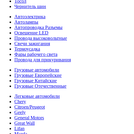
Тосол
Чернитель шин
Автоэлектрика
Автолампы
Автопроводка Разъемы
Освещение LED
Провода высоковольтные
Свечи зажигания
Термоусадка
Фары рабочего света
Провода для прикуривания
Грузовые автомобили
Грузовые Европейские
Грузовые Китайские
Грузовые Отечественные
Легковые автомобили
Chery
Citroen/Peugeot
Geely
General Motors
Great Wall
Lifan
Mazda