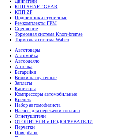
Двигатели
КПП SHAFT GEAR
КПП ZF
Подшипники ступичные
Ремкомплекты ГРМ
Сцепление
Тормозная система Knorr-bremse
Тормозная система Wabco
Автотовары
Автомойка
Автоодеяло
Аптечка
Батарейки
Вилки нагрузочные
Заплаты
Канистры
Компрессоры автомобильные
Крепеж
Набор автомобилиста
Насосы для перекачки топлива
Огнетушители
ОТОПИТЕЛИ и ПОДОГРЕВАТЕЛИ
Перчатки
Повербанк