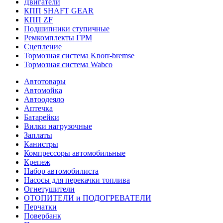
Двигатели
КПП SHAFT GEAR
КПП ZF
Подшипники ступичные
Ремкомплекты ГРМ
Сцепление
Тормозная система Knorr-bremse
Тормозная система Wabco
Автотовары
Автомойка
Автоодеяло
Аптечка
Батарейки
Вилки нагрузочные
Заплаты
Канистры
Компрессоры автомобильные
Крепеж
Набор автомобилиста
Насосы для перекачки топлива
Огнетушители
ОТОПИТЕЛИ и ПОДОГРЕВАТЕЛИ
Перчатки
Повербанк