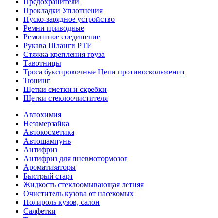
Предохранители
Прокладки Уплотнения
Пуско-зарядное устройство
Ремни приводные
Ремонтное соединение
Рукава Шланги РТИ
Стяжка крепления груза
Тавотницы
Троса буксировочные Цепи противоскольжения
Тюнинг
Щетки сметки и скребки
Щетки стеклоочистителя
Автохимия
Незамерзайка
Автокосметика
Автошампунь
Антифриз
Антифриз для пневмотормозов
Ароматизаторы
Быстрый старт
Жидкость стеклоомывающая летняя
Очиститель кузова от насекомых
Полироль кузов, салон
Салфетки