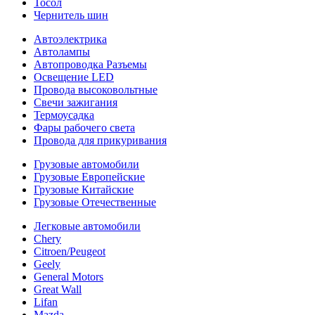
Тосол
Чернитель шин
Автоэлектрика
Автолампы
Автопроводка Разъемы
Освещение LED
Провода высоковольтные
Свечи зажигания
Термоусадка
Фары рабочего света
Провода для прикуривания
Грузовые автомобили
Грузовые Европейские
Грузовые Китайские
Грузовые Отечественные
Легковые автомобили
Chery
Citroen/Peugeot
Geely
General Motors
Great Wall
Lifan
Mazda