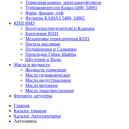
Тормозная камера, энергоаккумулятор
Турбокомпрессор Камаз-5490, 54901
Фары, фонари, птф
Фильтры КАМАЗ 5490, 54901
КПП ЯМЗ
Воздухораспределители и Клапана
Крепление КПП
Механизмы переключения КПП
Насосы масляные
Подшипники и Сальники
Прокладки Гайки Шайбы
Шестерни и Валы
Масла и жидкости
Жидкость тормозная
Масло гидравлическое
Масло индустриальное
Масло моторное
Масло трансмиссионное
Фитинги, штуцеры
Главная
Каталог товаров
Каталог Автоэлектрика
Автолампы