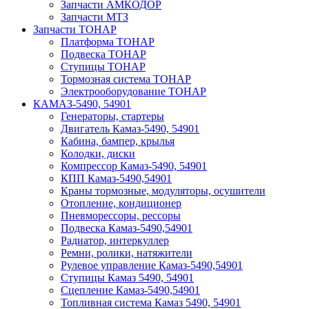
Запчасти АМКОДОР
Запчасти МТЗ
Запчасти ТОНАР
Платформа ТОНАР
Подвеска ТОНАР
Ступицы ТОНАР
Тормозная система ТОНАР
Электрооборудование ТОНАР
КАМАЗ-5490, 54901
Генераторы, стартеры
Двигатель Камаз-5490, 54901
Кабина, бампер, крылья
Колодки, диски
Компрессор Камаз-5490, 54901
КПП Камаз-5490,54901
Краны тормозные, модуляторы, осушители
Отопление, кондиционер
Пневморессоры, рессоры
Подвеска Камаз-5490,54901
Радиатор, интеркуллер
Ремни, ролики, натяжители
Рулевое управление Камаз-5490,54901
Ступицы Камаз 5490, 54901
Сцепление Камаз-5490,54901
Топливная система Камаз 5490, 54901