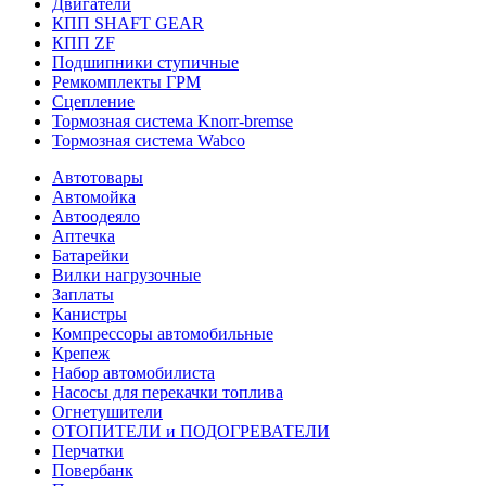
Двигатели
КПП SHAFT GEAR
КПП ZF
Подшипники ступичные
Ремкомплекты ГРМ
Сцепление
Тормозная система Knorr-bremse
Тормозная система Wabco
Автотовары
Автомойка
Автоодеяло
Аптечка
Батарейки
Вилки нагрузочные
Заплаты
Канистры
Компрессоры автомобильные
Крепеж
Набор автомобилиста
Насосы для перекачки топлива
Огнетушители
ОТОПИТЕЛИ и ПОДОГРЕВАТЕЛИ
Перчатки
Повербанк