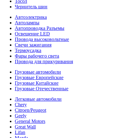
Тосол
Чернитель шин
Автоэлектрика
Автолампы
Автопроводка Разъемы
Освещение LED
Провода высоковольтные
Свечи зажигания
Термоусадка
Фары рабочего света
Провода для прикуривания
Грузовые автомобили
Грузовые Европейские
Грузовые Китайские
Грузовые Отечественные
Легковые автомобили
Chery
Citroen/Peugeot
Geely
General Motors
Great Wall
Lifan
Mazda