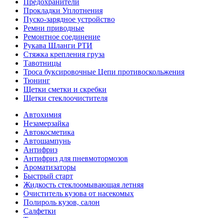
Предохранители
Прокладки Уплотнения
Пуско-зарядное устройство
Ремни приводные
Ремонтное соединение
Рукава Шланги РТИ
Стяжка крепления груза
Тавотницы
Троса буксировочные Цепи противоскольжения
Тюнинг
Щетки сметки и скребки
Щетки стеклоочистителя
Автохимия
Незамерзайка
Автокосметика
Автошампунь
Антифриз
Антифриз для пневмотормозов
Ароматизаторы
Быстрый старт
Жидкость стеклоомывающая летняя
Очиститель кузова от насекомых
Полироль кузов, салон
Салфетки