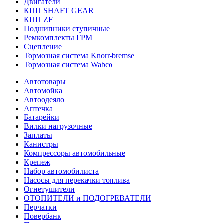
Двигатели
КПП SHAFT GEAR
КПП ZF
Подшипники ступичные
Ремкомплекты ГРМ
Сцепление
Тормозная система Knorr-bremse
Тормозная система Wabco
Автотовары
Автомойка
Автоодеяло
Аптечка
Батарейки
Вилки нагрузочные
Заплаты
Канистры
Компрессоры автомобильные
Крепеж
Набор автомобилиста
Насосы для перекачки топлива
Огнетушители
ОТОПИТЕЛИ и ПОДОГРЕВАТЕЛИ
Перчатки
Повербанк