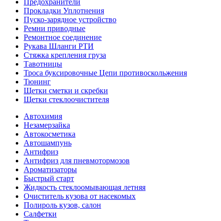
Предохранители
Прокладки Уплотнения
Пуско-зарядное устройство
Ремни приводные
Ремонтное соединение
Рукава Шланги РТИ
Стяжка крепления груза
Тавотницы
Троса буксировочные Цепи противоскольжения
Тюнинг
Щетки сметки и скребки
Щетки стеклоочистителя
Автохимия
Незамерзайка
Автокосметика
Автошампунь
Антифриз
Антифриз для пневмотормозов
Ароматизаторы
Быстрый старт
Жидкость стеклоомывающая летняя
Очиститель кузова от насекомых
Полироль кузов, салон
Салфетки