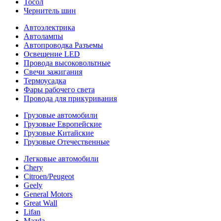
Тосол
Чернитель шин
Автоэлектрика
Автолампы
Автопроводка Разъемы
Освещение LED
Провода высоковольтные
Свечи зажигания
Термоусадка
Фары рабочего света
Провода для прикуривания
Грузовые автомобили
Грузовые Европейские
Грузовые Китайские
Грузовые Отечественные
Легковые автомобили
Chery
Citroen/Peugeot
Geely
General Motors
Great Wall
Lifan
Mazda