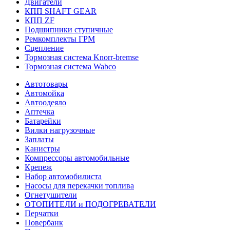
Двигатели
КПП SHAFT GEAR
КПП ZF
Подшипники ступичные
Ремкомплекты ГРМ
Сцепление
Тормозная система Knorr-bremse
Тормозная система Wabco
Автотовары
Автомойка
Автоодеяло
Аптечка
Батарейки
Вилки нагрузочные
Заплаты
Канистры
Компрессоры автомобильные
Крепеж
Набор автомобилиста
Насосы для перекачки топлива
Огнетушители
ОТОПИТЕЛИ и ПОДОГРЕВАТЕЛИ
Перчатки
Повербанк