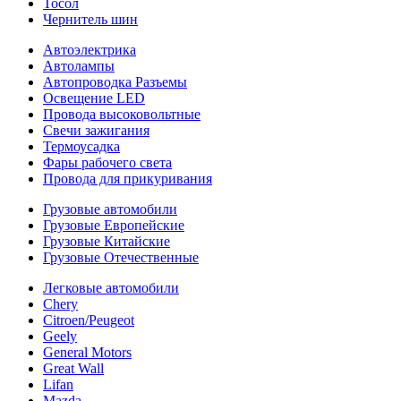
Тосол
Чернитель шин
Автоэлектрика
Автолампы
Автопроводка Разъемы
Освещение LED
Провода высоковольтные
Свечи зажигания
Термоусадка
Фары рабочего света
Провода для прикуривания
Грузовые автомобили
Грузовые Европейские
Грузовые Китайские
Грузовые Отечественные
Легковые автомобили
Chery
Citroen/Peugeot
Geely
General Motors
Great Wall
Lifan
Mazda