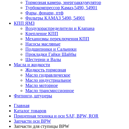
Тормозная камера, энергоаккумулятор
Турбокомпрессор Камаз-5490, 54901
Фары, фонари, птф
Фильтры КАМАЗ 5490, 54901
КПП ЯМЗ
Воздухораспределители и Клапана
Крепление КПП
Механизмы переключения КПП
Насосы масляные
Подшипники и Сальники
Прокладки Гайки Шайбы
Шестерни и Валы
Масла и жидкости
Жидкость тормозная
Масло гидравлическое
Масло индустриальное
Масло моторное
Масло трансмиссионное
Фитинги, штуцеры
Главная
Каталог товаров
Прицепная техника и оси SAF, BPW, ROR
Запчасти оси BPW
Запчасти для ступицы BPW