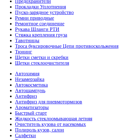
Предохранители
Прокладки Уплотнения
Пуско-зарядное устройство
Ремни приводные
Ремонтное соединение
Рукава Шланги РТИ
Стяжка крепления груза
Тавотницы
Троса буксировочные Цепи противоскольжения
Тюнинг
Щетки сметки и скребки
Щетки стеклоочистителя
Автохимия
Незамерзайка
Автокосметика
Автошампунь
Антифриз
Антифриз для пневмотормозов
Ароматизаторы
Быстрый старт
Жидкость стеклоомывающая летняя
Очиститель кузова от насекомых
Полироль кузов, салон
Салфетки