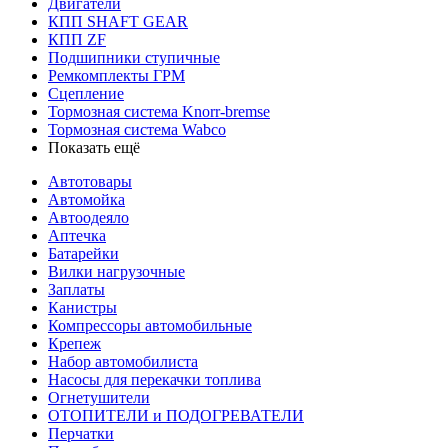
Двигатели
КПП SHAFT GEAR
КПП ZF
Подшипники ступичные
Ремкомплекты ГРМ
Сцепление
Тормозная система Knorr-bremse
Тормозная система Wabco
Показать ещё
Автотовары
Автомойка
Автоодеяло
Аптечка
Батарейки
Вилки нагрузочные
Заплаты
Канистры
Компрессоры автомобильные
Крепеж
Набор автомобилиста
Насосы для перекачки топлива
Огнетушители
ОТОПИТЕЛИ и ПОДОГРЕВАТЕЛИ
Перчатки