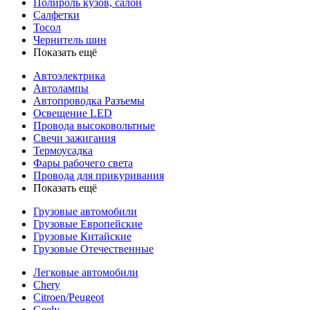
Полироль кузов, салон
Салфетки
Тосол
Чернитель шин
Показать ещё
Автоэлектрика
Автолампы
Автопроводка Разъемы
Освещение LED
Провода высоковольтные
Свечи зажигания
Термоусадка
Фары рабочего света
Провода для прикуривания
Показать ещё
Грузовые автомобили
Грузовые Европейские
Грузовые Китайские
Грузовые Отечественные
Легковые автомобили
Chery
Citroen/Peugeot
Geely