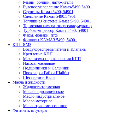
Ремни, ролики, натяжители
Рулевое управление Камаз-5490,54901
Ступицы Камаз 5490, 54901
Сцепление Камаз-5490,54901
Топливная система Камаз 5490, 54901
Тормозная камера, энергоаккумулятор
Турбокомпрессор Камаз-5490, 54901
Фары, фонари, птф
Фильтры КАМАЗ 5490, 54901
КПП ЯМЗ
Воздухораспределители и Клапана
Крепление КПП
Механизмы переключения КПП
Насосы масляные
Подшипники и Сальники
Прокладки Гайки Шайбы
Шестерни и Валы
Масла и жидкости
Жидкость тормозная
Масло гидравлическое
Масло индустриальное
Масло моторное
Масло трансмиссионное
Фитинги, штуцеры