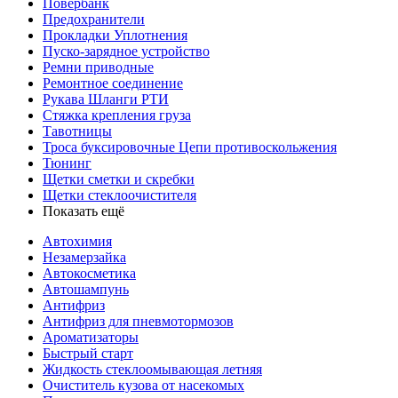
Повербанк
Предохранители
Прокладки Уплотнения
Пуско-зарядное устройство
Ремни приводные
Ремонтное соединение
Рукава Шланги РТИ
Стяжка крепления груза
Тавотницы
Троса буксировочные Цепи противоскольжения
Тюнинг
Щетки сметки и скребки
Щетки стеклоочистителя
Показать ещё
Автохимия
Незамерзайка
Автокосметика
Автошампунь
Антифриз
Антифриз для пневмотормозов
Ароматизаторы
Быстрый старт
Жидкость стеклоомывающая летняя
Очиститель кузова от насекомых