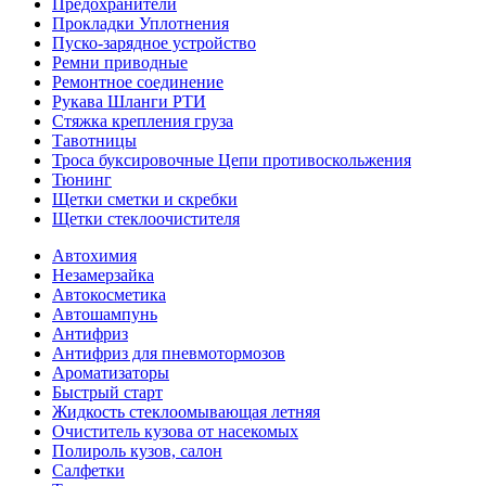
Предохранители
Прокладки Уплотнения
Пуско-зарядное устройство
Ремни приводные
Ремонтное соединение
Рукава Шланги РТИ
Стяжка крепления груза
Тавотницы
Троса буксировочные Цепи противоскольжения
Тюнинг
Щетки сметки и скребки
Щетки стеклоочистителя
Автохимия
Незамерзайка
Автокосметика
Автошампунь
Антифриз
Антифриз для пневмотормозов
Ароматизаторы
Быстрый старт
Жидкость стеклоомывающая летняя
Очиститель кузова от насекомых
Полироль кузов, салон
Салфетки