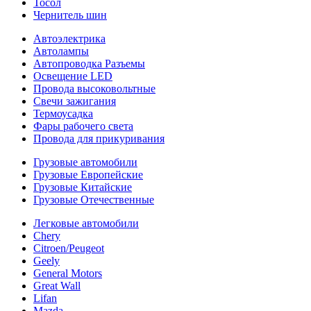
Тосол
Чернитель шин
Автоэлектрика
Автолампы
Автопроводка Разъемы
Освещение LED
Провода высоковольтные
Свечи зажигания
Термоусадка
Фары рабочего света
Провода для прикуривания
Грузовые автомобили
Грузовые Европейские
Грузовые Китайские
Грузовые Отечественные
Легковые автомобили
Chery
Citroen/Peugeot
Geely
General Motors
Great Wall
Lifan
Mazda