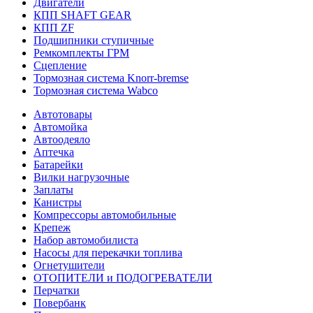
Двигатели
КПП SHAFT GEAR
КПП ZF
Подшипники ступичные
Ремкомплекты ГРМ
Сцепление
Тормозная система Knorr-bremse
Тормозная система Wabco
Автотовары
Автомойка
Автоодеяло
Аптечка
Батарейки
Вилки нагрузочные
Заплаты
Канистры
Компрессоры автомобильные
Крепеж
Набор автомобилиста
Насосы для перекачки топлива
Огнетушители
ОТОПИТЕЛИ и ПОДОГРЕВАТЕЛИ
Перчатки
Повербанк