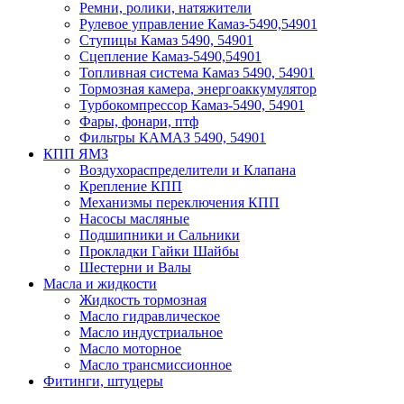
Ремни, ролики, натяжители
Рулевое управление Камаз-5490,54901
Ступицы Камаз 5490, 54901
Сцепление Камаз-5490,54901
Топливная система Камаз 5490, 54901
Тормозная камера, энергоаккумулятор
Турбокомпрессор Камаз-5490, 54901
Фары, фонари, птф
Фильтры КАМАЗ 5490, 54901
КПП ЯМЗ
Воздухораспределители и Клапана
Крепление КПП
Механизмы переключения КПП
Насосы масляные
Подшипники и Сальники
Прокладки Гайки Шайбы
Шестерни и Валы
Масла и жидкости
Жидкость тормозная
Масло гидравлическое
Масло индустриальное
Масло моторное
Масло трансмиссионное
Фитинги, штуцеры