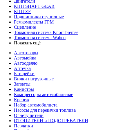
Двигатели
КПП SHAFT GEAR
КПП ZF
Подшипники ступичные
Ремкомплекты ГРМ
Сцепление
Тормозная система Knorr-bremse
Тормозная система Wabco
Показать ещё
Автотовары
Автомойка
Автоодеяло
Аптечка
Батарейки
Вилки нагрузочные
Заплаты
Канистры
Компрессоры автомобильные
Крепеж
Набор автомобилиста
Насосы для перекачки топлива
Огнетушители
ОТОПИТЕЛИ и ПОДОГРЕВАТЕЛИ
Перчатки