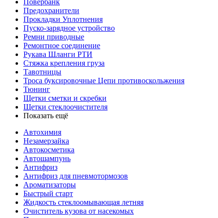
Повербанк
Предохранители
Прокладки Уплотнения
Пуско-зарядное устройство
Ремни приводные
Ремонтное соединение
Рукава Шланги РТИ
Стяжка крепления груза
Тавотницы
Троса буксировочные Цепи противоскольжения
Тюнинг
Щетки сметки и скребки
Щетки стеклоочистителя
Показать ещё
Автохимия
Незамерзайка
Автокосметика
Автошампунь
Антифриз
Антифриз для пневмотормозов
Ароматизаторы
Быстрый старт
Жидкость стеклоомывающая летняя
Очиститель кузова от насекомых