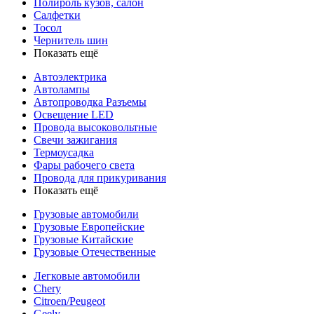
Полироль кузов, салон
Салфетки
Тосол
Чернитель шин
Показать ещё
Автоэлектрика
Автолампы
Автопроводка Разъемы
Освещение LED
Провода высоковольтные
Свечи зажигания
Термоусадка
Фары рабочего света
Провода для прикуривания
Показать ещё
Грузовые автомобили
Грузовые Европейские
Грузовые Китайские
Грузовые Отечественные
Легковые автомобили
Chery
Citroen/Peugeot
Geely