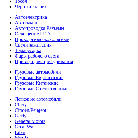
Тосол
Чернитель шин
Автоэлектрика
Автолампы
Автопроводка Разъемы
Освещение LED
Провода высоковольтные
Свечи зажигания
Термоусадка
Фары рабочего света
Провода для прикуривания
Грузовые автомобили
Грузовые Европейские
Грузовые Китайские
Грузовые Отечественные
Легковые автомобили
Chery
Citroen/Peugeot
Geely
General Motors
Great Wall
Lifan
Mazda