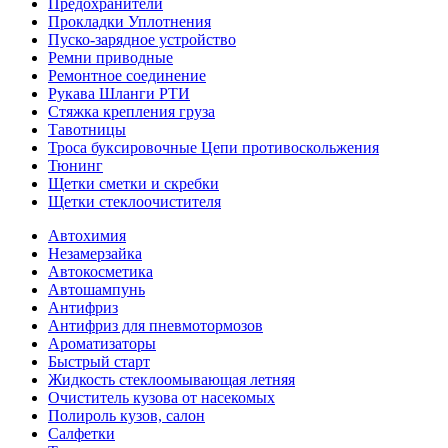
Предохранители
Прокладки Уплотнения
Пуско-зарядное устройство
Ремни приводные
Ремонтное соединение
Рукава Шланги РТИ
Стяжка крепления груза
Тавотницы
Троса буксировочные Цепи противоскольжения
Тюнинг
Щетки сметки и скребки
Щетки стеклоочистителя
Автохимия
Незамерзайка
Автокосметика
Автошампунь
Антифриз
Антифриз для пневмотормозов
Ароматизаторы
Быстрый старт
Жидкость стеклоомывающая летняя
Очиститель кузова от насекомых
Полироль кузов, салон
Салфетки