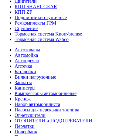
Двигатели
КПП SHAFT GEAR
КПП ZF
Подшипники ступичные
Ремкомплекты ГРМ
Сцепление
Тормозная система Knorr-bremse
Тормозная система Wabco
Автотовары
Автомойка
Автоодеяло
Аптечка
Батарейки
Вилки нагрузочные
Заплаты
Канистры
Компрессоры автомобильные
Крепеж
Набор автомобилиста
Насосы для перекачки топлива
Огнетушители
ОТОПИТЕЛИ и ПОДОГРЕВАТЕЛИ
Перчатки
Повербанк