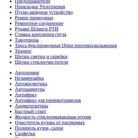
Предохранители
Прокладки Уплотнения
Пуско-зарядное устройство
Ремни приводные
Ремонтное соединение
Рукава Шланги РТИ
Стяжка крепления груза
Тавотницы
Троса буксировочные Цепи противоскольжения
Тюнинг
Щетки сметки и скребки
Щетки стеклоочистителя
Автохимия
Незамерзайка
Автокосметика
Автошампунь
Антифриз
Антифриз для пневмотормозов
Ароматизаторы
Быстрый старт
Жидкость стеклоомывающая летняя
Очиститель кузова от насекомых
Полироль кузов, салон
Салфетки