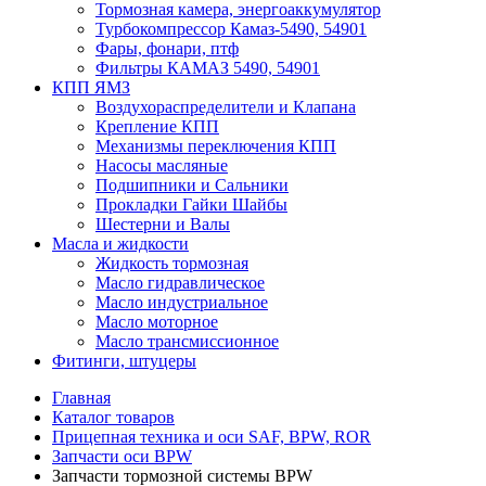
Тормозная камера, энергоаккумулятор
Турбокомпрессор Камаз-5490, 54901
Фары, фонари, птф
Фильтры КАМАЗ 5490, 54901
КПП ЯМЗ
Воздухораспределители и Клапана
Крепление КПП
Механизмы переключения КПП
Насосы масляные
Подшипники и Сальники
Прокладки Гайки Шайбы
Шестерни и Валы
Масла и жидкости
Жидкость тормозная
Масло гидравлическое
Масло индустриальное
Масло моторное
Масло трансмиссионное
Фитинги, штуцеры
Главная
Каталог товаров
Прицепная техника и оси SAF, BPW, ROR
Запчасти оси BPW
Запчасти тормозной системы BPW