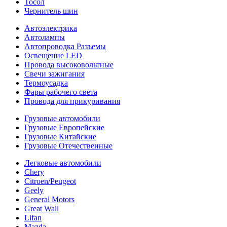
Тосол
Чернитель шин
Автоэлектрика
Автолампы
Автопроводка Разъемы
Освещение LED
Провода высоковольтные
Свечи зажигания
Термоусадка
Фары рабочего света
Провода для прикуривания
Грузовые автомобили
Грузовые Европейские
Грузовые Китайские
Грузовые Отечественные
Легковые автомобили
Chery
Citroen/Peugeot
Geely
General Motors
Great Wall
Lifan
Mazda