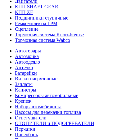
Двигатели
КПП SHAFT GEAR
КПП ZF
Подшипники ступичные
Ремкомплекты ГРМ
Сцепление
Тормозная система Knorr-bremse
Тормозная система Wabco
Автотовары
Автомойка
Автоодеяло
Аптечка
Батарейки
Вилки нагрузочные
Заплаты
Канистры
Компрессоры автомобильные
Крепеж
Набор автомобилиста
Насосы для перекачки топлива
Огнетушители
ОТОПИТЕЛИ и ПОДОГРЕВАТЕЛИ
Перчатки
Повербанк