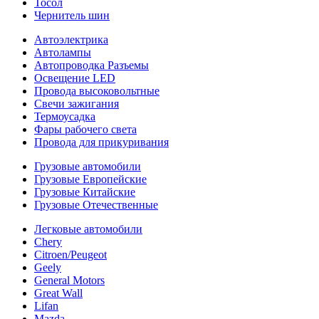
Тосол
Чернитель шин
Автоэлектрика
Автолампы
Автопроводка Разъемы
Освещение LED
Провода высоковольтные
Свечи зажигания
Термоусадка
Фары рабочего света
Провода для прикуривания
Грузовые автомобили
Грузовые Европейские
Грузовые Китайские
Грузовые Отечественные
Легковые автомобили
Chery
Citroen/Peugeot
Geely
General Motors
Great Wall
Lifan
Mazda