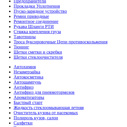
Предохранители
Прокладки Уплотнения
Пуско-зарядное устройство
Ремни приводные
Ремонтное соединение
Рукава Шланги РТИ
Стяжка крепления груза
Тавотницы
Троса буксировочные Цепи противоскольжения
Тюнинг
Щетки сметки и скребки
Щетки стеклоочистителя
Автохимия
Незамерзайка
Автокосметика
Автошампунь
Антифриз
Антифриз для пневмотормозов
Ароматизаторы
Быстрый старт
Жидкость стеклоомывающая летняя
Очиститель кузова от насекомых
Полироль кузов, салон
Салфетки