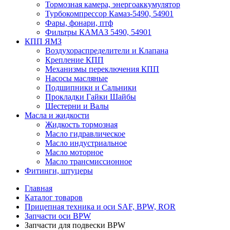
Тормозная камера, энергоаккумулятор
Турбокомпрессор Камаз-5490, 54901
Фары, фонари, птф
Фильтры КАМАЗ 5490, 54901
КПП ЯМЗ
Воздухораспределители и Клапана
Крепление КПП
Механизмы переключения КПП
Насосы масляные
Подшипники и Сальники
Прокладки Гайки Шайбы
Шестерни и Валы
Масла и жидкости
Жидкость тормозная
Масло гидравлическое
Масло индустриальное
Масло моторное
Масло трансмиссионное
Фитинги, штуцеры
Главная
Каталог товаров
Прицепная техника и оси SAF, BPW, ROR
Запчасти оси BPW
Запчасти для подвески BPW