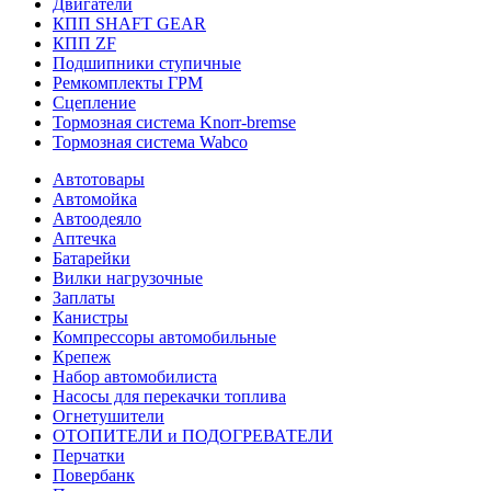
Двигатели
КПП SHAFT GEAR
КПП ZF
Подшипники ступичные
Ремкомплекты ГРМ
Сцепление
Тормозная система Knorr-bremse
Тормозная система Wabco
Автотовары
Автомойка
Автоодеяло
Аптечка
Батарейки
Вилки нагрузочные
Заплаты
Канистры
Компрессоры автомобильные
Крепеж
Набор автомобилиста
Насосы для перекачки топлива
Огнетушители
ОТОПИТЕЛИ и ПОДОГРЕВАТЕЛИ
Перчатки
Повербанк