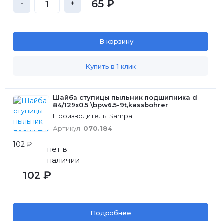
65 ₽
-
+
В корзину
Купить в 1 клик
Шайба ступицы пыльник подшипника d
84/129x0.5 \bpw6.5-9t,kassbohrer
Производитель: Sampa
Артикул:
070.184
102 ₽
нет в
наличии
102 ₽
Подробнее