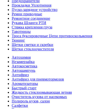
Предохранители
Прокладки Уплотнения
Пуско-зарядное устройство
Ремни приводные
Ремонтное соединение
Рукава Шланги РТИ
Стяжка крепления груза
Тавотницы
Троса буксировочные Цепи противоскольжения
Тюнинг
Щетки сметки и скребки
Щетки стеклоочистителя
Автохимия
Незамерзайка
Автокосметика
Автошампунь
Антифриз
Антифриз для пневмотормозов
Ароматизаторы
Быстрый старт
Жидкость стеклоомывающая летняя
Очиститель кузова от насекомых
Полироль кузов, салон
Салфетки