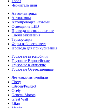
Тосол
Чернитель шин
Автоэлектрика
Автолампы
Автопроводка Разъемы
Освещение LED
Провода высоковольтные
Свечи зажигания
Термоусадка
Фары рабочего света
Провода для прикуривания
Грузовые автомобили
Грузовые Европейские
Грузовые Китайские
Грузовые Отечественные
Легковые автомобили
Chery
Citroen/Peugeot
Geely
General Motors
Great Wall
Lifan
Mazda