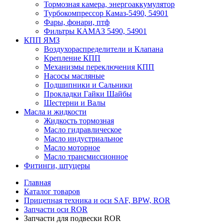
Тормозная камера, энергоаккумулятор
Турбокомпрессор Камаз-5490, 54901
Фары, фонари, птф
Фильтры КАМАЗ 5490, 54901
КПП ЯМЗ
Воздухораспределители и Клапана
Крепление КПП
Механизмы переключения КПП
Насосы масляные
Подшипники и Сальники
Прокладки Гайки Шайбы
Шестерни и Валы
Масла и жидкости
Жидкость тормозная
Масло гидравлическое
Масло индустриальное
Масло моторное
Масло трансмиссионное
Фитинги, штуцеры
Главная
Каталог товаров
Прицепная техника и оси SAF, BPW, ROR
Запчасти оси ROR
Запчасти для подвески ROR