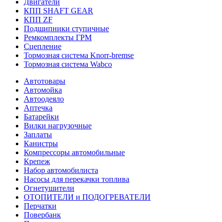
Двигатели
КПП SHAFT GEAR
КПП ZF
Подшипники ступичные
Ремкомплекты ГРМ
Сцепление
Тормозная система Knorr-bremse
Тормозная система Wabco
Автотовары
Автомойка
Автоодеяло
Аптечка
Батарейки
Вилки нагрузочные
Заплаты
Канистры
Компрессоры автомобильные
Крепеж
Набор автомобилиста
Насосы для перекачки топлива
Огнетушители
ОТОПИТЕЛИ и ПОДОГРЕВАТЕЛИ
Перчатки
Повербанк