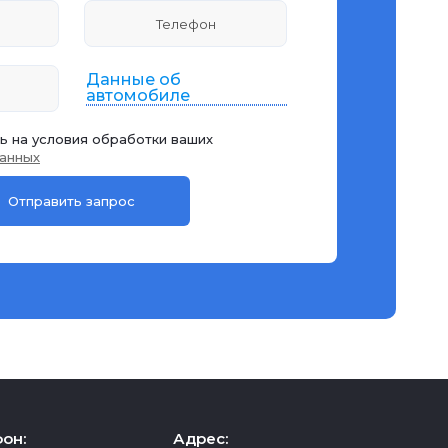
Данные об
автомобиле
ь на условия обработки ваших
анных
он:
Адрес: