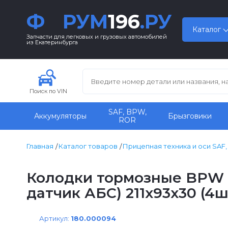
Ф
РУМ
196
.РУ
Каталог
Запчасти для легковых и грузовых автомобилей
из Екатеринбурга
Поиск по VIN
SAF, BPW,
Аккумуляторы
Брызговики
ROR
Главная
Каталог товаров
Прицепная техника и оси SAF
Колодки тормозные BPW 
датчик АБС) 211x93x30 (4ш
Артикул:
180.000094