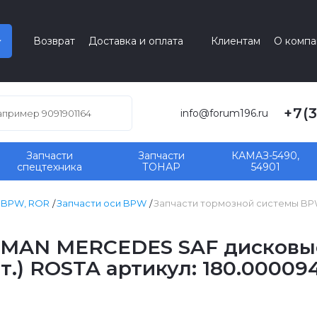
Возврат
Доставка и оплата
Клиентам
О компа
+7(
info@forum196.ru
Запчасти
Запчасти
КАМАЗ-5490,
спецтехника
ТОНАР
54901
, BPW, ROR
Запчасти оси BPW
Запчасти тормозной системы B
MAN MERCEDES SAF дисковые
т.) ROSTA артикул: 180.00009