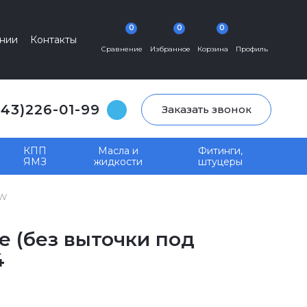
0
0
0
нии
Контакты
Сравнение
Избранное
Корзина
Профиль
343)226-01-99
Заказать звонок
КПП
Масла и
Фитинги,
ЯМЗ
жидкости
штуцеры
PW
 (без выточки под
4