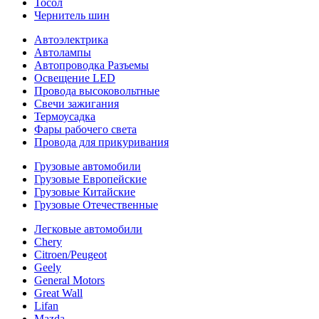
Тосол
Чернитель шин
Автоэлектрика
Автолампы
Автопроводка Разъемы
Освещение LED
Провода высоковольтные
Свечи зажигания
Термоусадка
Фары рабочего света
Провода для прикуривания
Грузовые автомобили
Грузовые Европейские
Грузовые Китайские
Грузовые Отечественные
Легковые автомобили
Chery
Citroen/Peugeot
Geely
General Motors
Great Wall
Lifan
Mazda