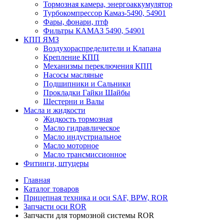
Тормозная камера, энергоаккумулятор
Турбокомпрессор Камаз-5490, 54901
Фары, фонари, птф
Фильтры КАМАЗ 5490, 54901
КПП ЯМЗ
Воздухораспределители и Клапана
Крепление КПП
Механизмы переключения КПП
Насосы масляные
Подшипники и Сальники
Прокладки Гайки Шайбы
Шестерни и Валы
Масла и жидкости
Жидкость тормозная
Масло гидравлическое
Масло индустриальное
Масло моторное
Масло трансмиссионное
Фитинги, штуцеры
Главная
Каталог товаров
Прицепная техника и оси SAF, BPW, ROR
Запчасти оси ROR
Запчасти для тормозной системы ROR