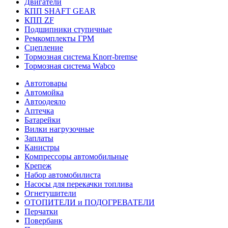
Двигатели
КПП SHAFT GEAR
КПП ZF
Подшипники ступичные
Ремкомплекты ГРМ
Сцепление
Тормозная система Knorr-bremse
Тормозная система Wabco
Автотовары
Автомойка
Автоодеяло
Аптечка
Батарейки
Вилки нагрузочные
Заплаты
Канистры
Компрессоры автомобильные
Крепеж
Набор автомобилиста
Насосы для перекачки топлива
Огнетушители
ОТОПИТЕЛИ и ПОДОГРЕВАТЕЛИ
Перчатки
Повербанк