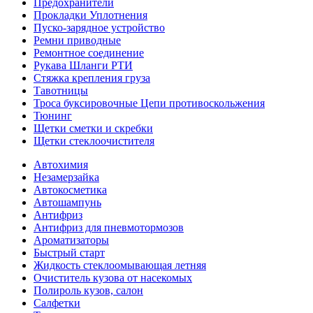
Предохранители
Прокладки Уплотнения
Пуско-зарядное устройство
Ремни приводные
Ремонтное соединение
Рукава Шланги РТИ
Стяжка крепления груза
Тавотницы
Троса буксировочные Цепи противоскольжения
Тюнинг
Щетки сметки и скребки
Щетки стеклоочистителя
Автохимия
Незамерзайка
Автокосметика
Автошампунь
Антифриз
Антифриз для пневмотормозов
Ароматизаторы
Быстрый старт
Жидкость стеклоомывающая летняя
Очиститель кузова от насекомых
Полироль кузов, салон
Салфетки