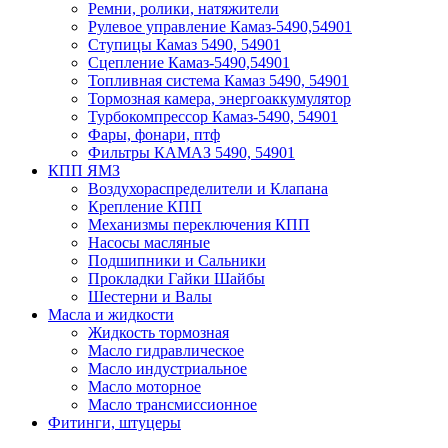
Ремни, ролики, натяжители
Рулевое управление Камаз-5490,54901
Ступицы Камаз 5490, 54901
Сцепление Камаз-5490,54901
Топливная система Камаз 5490, 54901
Тормозная камера, энергоаккумулятор
Турбокомпрессор Камаз-5490, 54901
Фары, фонари, птф
Фильтры КАМАЗ 5490, 54901
КПП ЯМЗ
Воздухораспределители и Клапана
Крепление КПП
Механизмы переключения КПП
Насосы масляные
Подшипники и Сальники
Прокладки Гайки Шайбы
Шестерни и Валы
Масла и жидкости
Жидкость тормозная
Масло гидравлическое
Масло индустриальное
Масло моторное
Масло трансмиссионное
Фитинги, штуцеры