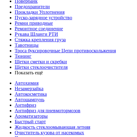
Повербанк
Предохранители
Прокладки Уплотнения
Пуско-зарядное устройство
Ремни приводные
Ремонтное соединение
Рукава Шланги РТИ
Стяжка крепления груза
Тавотницы
Троса буксировочные Цепи противоскольжения
Тюнинг
Щетки сметки и скребки
Щетки стеклоочистителя
Показать ещё
Автохимия
Незамерзайка
Автокосметика
Автошампунь
Антифриз
Антифриз для пневмотормозов
Ароматизаторы
Быстрый старт
Жидкость стеклоомывающая летняя
Очиститель кузова от насекомых