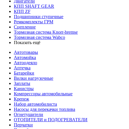
Двигатели
КПП SHAFT GEAR
КПП ZF
Подшипники ступичные
Ремкомплекты ГРМ
Сцепление
Тормозная система Knorr-bremse
Тормозная система Wabco
Показать ещё
Автотовары
Автомойка
Автоодеяло
Аптечка
Батарейки
Вилки нагрузочные
Заплаты
Канистры
Компрессоры автомобильные
Крепеж
Набор автомобилиста
Насосы для перекачки топлива
Огнетушители
ОТОПИТЕЛИ и ПОДОГРЕВАТЕЛИ
Перчатки