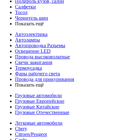
Полироль кузов, салон
Салфетки
Тосол
Чернитель шин
Показать ещё
Автоэлектрика
Автолампы
Автопроводка Разъемы
Освещение LED
Провода высоковольтные
Свечи зажигания
Термоусадка
Фары рабочего света
Провода для прикуривания
Показать ещё
Грузовые автомобили
Грузовые Европейские
Грузовые Китайские
Грузовые Отечественные
Легковые автомобили
Chery
Citroen/Peugeot
Geely