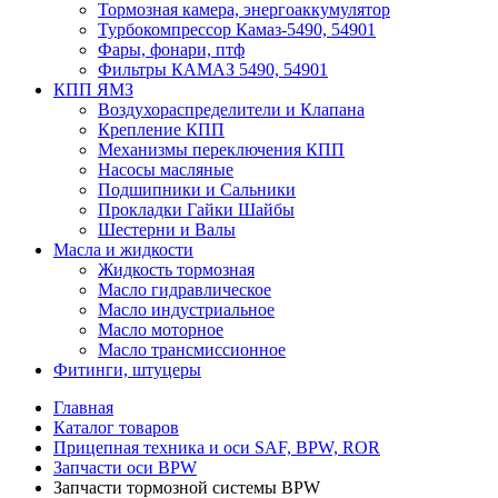
Тормозная камера, энергоаккумулятор
Турбокомпрессор Камаз-5490, 54901
Фары, фонари, птф
Фильтры КАМАЗ 5490, 54901
КПП ЯМЗ
Воздухораспределители и Клапана
Крепление КПП
Механизмы переключения КПП
Насосы масляные
Подшипники и Сальники
Прокладки Гайки Шайбы
Шестерни и Валы
Масла и жидкости
Жидкость тормозная
Масло гидравлическое
Масло индустриальное
Масло моторное
Масло трансмиссионное
Фитинги, штуцеры
Главная
Каталог товаров
Прицепная техника и оси SAF, BPW, ROR
Запчасти оси BPW
Запчасти тормозной системы BPW