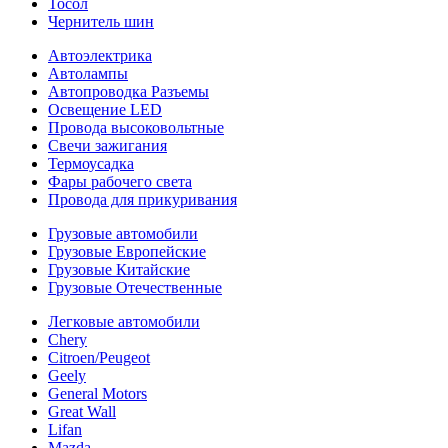
Тосол
Чернитель шин
Автоэлектрика
Автолампы
Автопроводка Разъемы
Освещение LED
Провода высоковольтные
Свечи зажигания
Термоусадка
Фары рабочего света
Провода для прикуривания
Грузовые автомобили
Грузовые Европейские
Грузовые Китайские
Грузовые Отечественные
Легковые автомобили
Chery
Citroen/Peugeot
Geely
General Motors
Great Wall
Lifan
Mazda