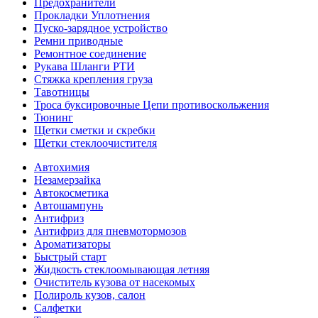
Предохранители
Прокладки Уплотнения
Пуско-зарядное устройство
Ремни приводные
Ремонтное соединение
Рукава Шланги РТИ
Стяжка крепления груза
Тавотницы
Троса буксировочные Цепи противоскольжения
Тюнинг
Щетки сметки и скребки
Щетки стеклоочистителя
Автохимия
Незамерзайка
Автокосметика
Автошампунь
Антифриз
Антифриз для пневмотормозов
Ароматизаторы
Быстрый старт
Жидкость стеклоомывающая летняя
Очиститель кузова от насекомых
Полироль кузов, салон
Салфетки