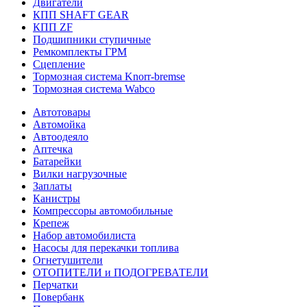
Двигатели
КПП SHAFT GEAR
КПП ZF
Подшипники ступичные
Ремкомплекты ГРМ
Сцепление
Тормозная система Knorr-bremse
Тормозная система Wabco
Автотовары
Автомойка
Автоодеяло
Аптечка
Батарейки
Вилки нагрузочные
Заплаты
Канистры
Компрессоры автомобильные
Крепеж
Набор автомобилиста
Насосы для перекачки топлива
Огнетушители
ОТОПИТЕЛИ и ПОДОГРЕВАТЕЛИ
Перчатки
Повербанк