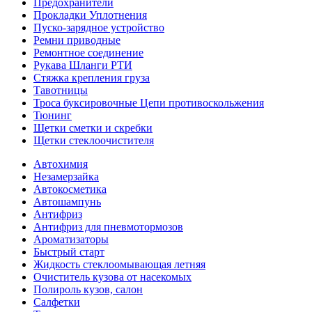
Предохранители
Прокладки Уплотнения
Пуско-зарядное устройство
Ремни приводные
Ремонтное соединение
Рукава Шланги РТИ
Стяжка крепления груза
Тавотницы
Троса буксировочные Цепи противоскольжения
Тюнинг
Щетки сметки и скребки
Щетки стеклоочистителя
Автохимия
Незамерзайка
Автокосметика
Автошампунь
Антифриз
Антифриз для пневмотормозов
Ароматизаторы
Быстрый старт
Жидкость стеклоомывающая летняя
Очиститель кузова от насекомых
Полироль кузов, салон
Салфетки