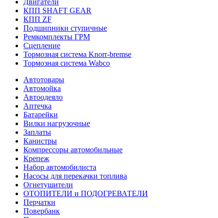
Двигатели
КПП SHAFT GEAR
КПП ZF
Подшипники ступичные
Ремкомплекты ГРМ
Сцепление
Тормозная система Knorr-bremse
Тормозная система Wabco
Автотовары
Автомойка
Автоодеяло
Аптечка
Батарейки
Вилки нагрузочные
Заплаты
Канистры
Компрессоры автомобильные
Крепеж
Набор автомобилиста
Насосы для перекачки топлива
Огнетушители
ОТОПИТЕЛИ и ПОДОГРЕВАТЕЛИ
Перчатки
Повербанк