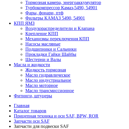
Тормозная камера, энергоаккумулятор
Турбокомпрессор Камаз-5490, 54901
Фары, фонари, птф
Фильтры КАМАЗ 5490, 54901
КПП ЯМЗ
Воздухораспределители и Клапана
Крепление КПП
Механизмы переключения КПП
Насосы масляные
Подшипники и Сальники
Прокладки Гайки Шайбы
Шестерни и Валы
Масла и жидкости
Жидкость тормозная
Масло гидравлическое
Масло индустриальное
Масло моторное
Масло трансмиссионное
Фитинги, штуцеры
Главная
Каталог товаров
Прицепная техника и оси SAF, BPW, ROR
Запчасти оси SAF
Запчасти для подвески SAF