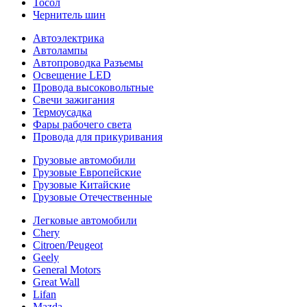
Тосол
Чернитель шин
Автоэлектрика
Автолампы
Автопроводка Разъемы
Освещение LED
Провода высоковольтные
Свечи зажигания
Термоусадка
Фары рабочего света
Провода для прикуривания
Грузовые автомобили
Грузовые Европейские
Грузовые Китайские
Грузовые Отечественные
Легковые автомобили
Chery
Citroen/Peugeot
Geely
General Motors
Great Wall
Lifan
Mazda