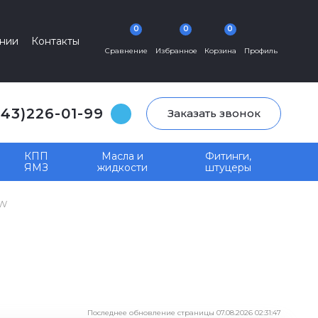
0
0
0
нии
Контакты
Сравнение
Избранное
Корзина
Профиль
343)226-01-99
Заказать звонок
КПП
Масла и
Фитинги,
ЯМЗ
жидкости
штуцеры
PW
Последнее обновление страницы 07.08.2026 02:31:47