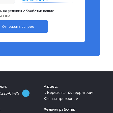
ь на условия обработки ваших
анных
он:
Адрес:
г. Березовский, территория
)226-01-99
Южная промзона 5
:
Режим работы: