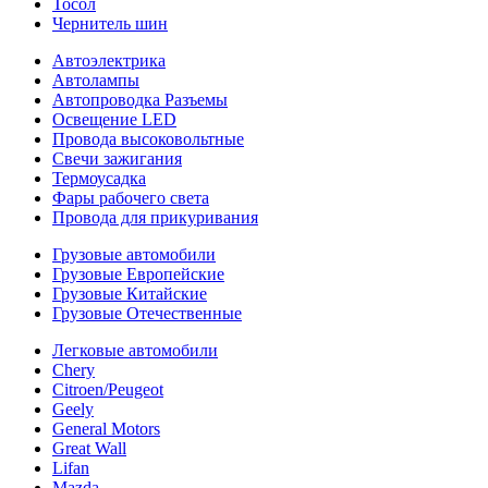
Тосол
Чернитель шин
Автоэлектрика
Автолампы
Автопроводка Разъемы
Освещение LED
Провода высоковольтные
Свечи зажигания
Термоусадка
Фары рабочего света
Провода для прикуривания
Грузовые автомобили
Грузовые Европейские
Грузовые Китайские
Грузовые Отечественные
Легковые автомобили
Chery
Citroen/Peugeot
Geely
General Motors
Great Wall
Lifan
Mazda