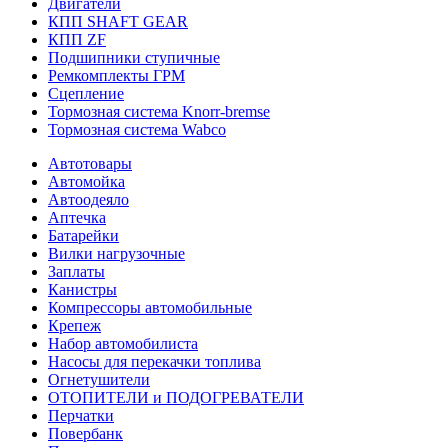
Двигатели
КПП SHAFT GEAR
КПП ZF
Подшипники ступичные
Ремкомплекты ГРМ
Сцепление
Тормозная система Knorr-bremse
Тормозная система Wabco
Автотовары
Автомойка
Автоодеяло
Аптечка
Батарейки
Вилки нагрузочные
Заплаты
Канистры
Компрессоры автомобильные
Крепеж
Набор автомобилиста
Насосы для перекачки топлива
Огнетушители
ОТОПИТЕЛИ и ПОДОГРЕВАТЕЛИ
Перчатки
Повербанк