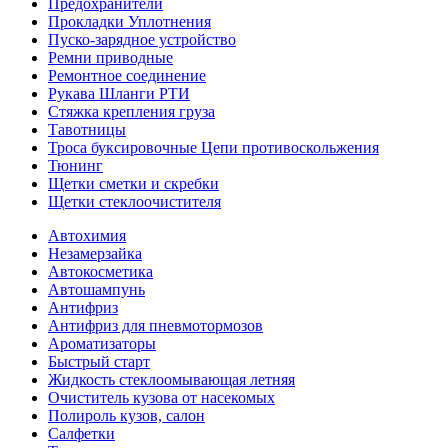
Предохранители
Прокладки Уплотнения
Пуско-зарядное устройство
Ремни приводные
Ремонтное соединение
Рукава Шланги РТИ
Стяжка крепления груза
Тавотницы
Троса буксировочные Цепи противоскольжения
Тюнинг
Щетки сметки и скребки
Щетки стеклоочистителя
Автохимия
Незамерзайка
Автокосметика
Автошампунь
Антифриз
Антифриз для пневмотормозов
Ароматизаторы
Быстрый старт
Жидкость стеклоомывающая летняя
Очиститель кузова от насекомых
Полироль кузов, салон
Салфетки