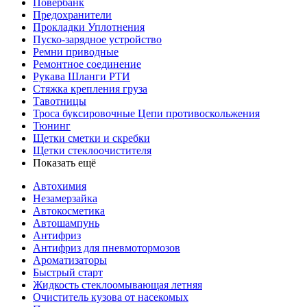
Повербанк
Предохранители
Прокладки Уплотнения
Пуско-зарядное устройство
Ремни приводные
Ремонтное соединение
Рукава Шланги РТИ
Стяжка крепления груза
Тавотницы
Троса буксировочные Цепи противоскольжения
Тюнинг
Щетки сметки и скребки
Щетки стеклоочистителя
Показать ещё
Автохимия
Незамерзайка
Автокосметика
Автошампунь
Антифриз
Антифриз для пневмотормозов
Ароматизаторы
Быстрый старт
Жидкость стеклоомывающая летняя
Очиститель кузова от насекомых