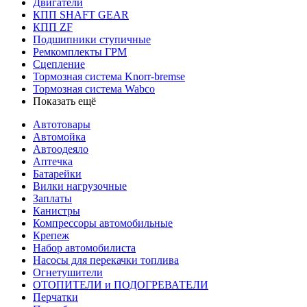
Двигатели
КПП SHAFT GEAR
КПП ZF
Подшипники ступичные
Ремкомплекты ГРМ
Сцепление
Тормозная система Knorr-bremse
Тормозная система Wabco
Показать ещё
Автотовары
Автомойка
Автоодеяло
Аптечка
Батарейки
Вилки нагрузочные
Заплаты
Канистры
Компрессоры автомобильные
Крепеж
Набор автомобилиста
Насосы для перекачки топлива
Огнетушители
ОТОПИТЕЛИ и ПОДОГРЕВАТЕЛИ
Перчатки