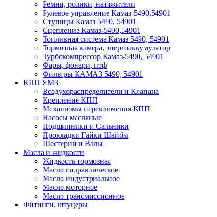
Ремни, ролики, натяжители
Рулевое управление Камаз-5490,54901
Ступицы Камаз 5490, 54901
Сцепление Камаз-5490,54901
Топливная система Камаз 5490, 54901
Тормозная камера, энергоаккумулятор
Турбокомпрессор Камаз-5490, 54901
Фары, фонари, птф
Фильтры КАМАЗ 5490, 54901
КПП ЯМЗ
Воздухораспределители и Клапана
Крепление КПП
Механизмы переключения КПП
Насосы масляные
Подшипники и Сальники
Прокладки Гайки Шайбы
Шестерни и Валы
Масла и жидкости
Жидкость тормозная
Масло гидравлическое
Масло индустриальное
Масло моторное
Масло трансмиссионное
Фитинги, штуцеры