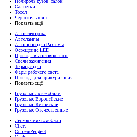
Полироль кузов, салон
Салфетки
Тосол
Чернитель шин
Показать ещё
Автоэлектрика
Автолампы
Автопроводка Разъемы
Освещение LED
Провода высоковольтные
Свечи зажигания
Термоусадка
Фары рабочего света
Провода для прикуривания
Показать ещё
Грузовые автомобили
Грузовые Европейские
Грузовые Китайские
Грузовые Отечественные
Легковые автомобили
Chery
Citroen/Peugeot
Geely