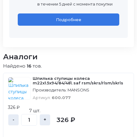
в течении 5 дней с момента покупки
Подробнее
Аналоги
Найдено
16
тов.
Шпилька ступицы колеса
m22x1.5x94/84/48\ saf rsm/skrs/rlsm/skrls
Производитель: MANSONS
Артикул:
600.077
326 ₽
7 шт.
326 ₽
-
+