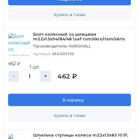
Купить в 1 клик
Болт колесный со шлицами
m22x1.5x94/84/48 \saf rsm/skrs/rlsm/skrls
Производитель: MARSHALL
Артикул:
M4100110
462 ₽
1 шт.
462 ₽
-
+
В корзину
Купить в 1 клик
Шпилька ступицы колеса m22x1.5x83 10.9\