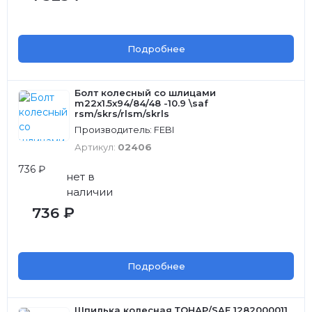
Подробнее
Болт колесный со шлицами
m22x1.5x94/84/48 -10.9 \saf
rsm/skrs/rlsm/skrls
Производитель: FEBI
Артикул:
02406
736 ₽
нет в
наличии
736 ₽
Подробнее
Шпилька колесная ТОНАР/SAF 1282000011