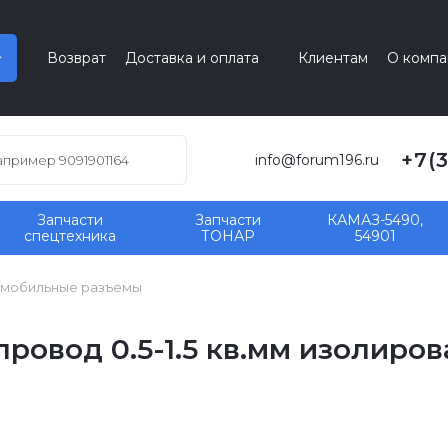
Возврат
Доставка и оплата
Клиентам
О компа
+7(
info@forum196.ru
Запчасти
Запчасти
КАМАЗ-5490,
спецтехника
ТОНАР
54901
мобильные разъемы
провод 0.5-1.5 кв.мм изолир