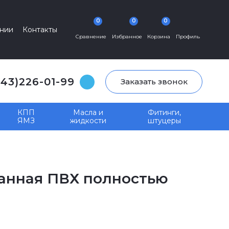
0
0
0
нии
Контакты
Сравнение
Избранное
Корзина
Профиль
343)226-01-99
Заказать звонок
КПП
Масла и
Фитинги,
ЯМЗ
жидкости
штуцеры
ованная ПВХ полностью