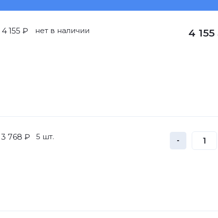
нет в наличии
4 155 ₽
4 155
5 шт.
3 768 ₽
-