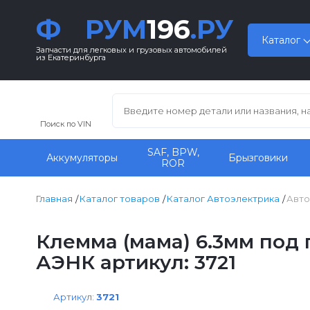
Ф
РУМ
196
.РУ
Каталог
Запчасти для легковых и грузовых автомобилей
из Екатеринбурга
Поиск по VIN
SAF, BPW,
Аккумуляторы
Брызговики
ROR
Главная
Каталог товаров
Каталог Автоэлектрика
Авто
Клемма (мама) 6.3мм под 
АЭНК артикул: 3721
Артикул:
3721