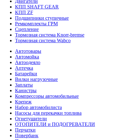
Двигатели
КПП SHAFT GEAR
КПП ZF
Подшипники ступичные
Ремкомплекты ГРМ
Сцепление
Тормозная система Knorr-bremse
Тормозная система Wabco
Автотовары
Автомойка
Автоодеяло
Аптечка
Батарейки
Вилки нагрузочные
Заплаты
Канистры
Компрессоры автомобильные
Крепеж
Набор автомобилиста
Насосы для перекачки топлива
Огнетушители
ОТОПИТЕЛИ и ПОДОГРЕВАТЕЛИ
Перчатки
Повербанк