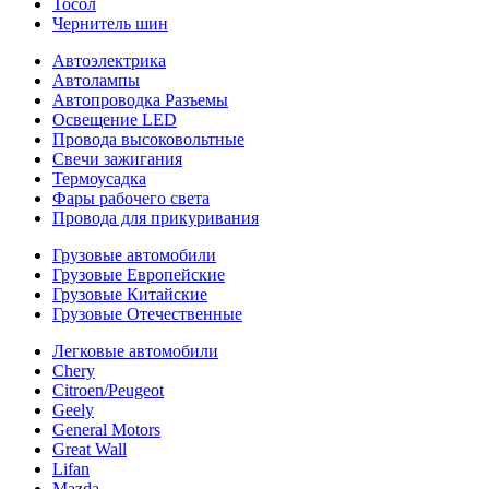
Тосол
Чернитель шин
Автоэлектрика
Автолампы
Автопроводка Разъемы
Освещение LED
Провода высоковольтные
Свечи зажигания
Термоусадка
Фары рабочего света
Провода для прикуривания
Грузовые автомобили
Грузовые Европейские
Грузовые Китайские
Грузовые Отечественные
Легковые автомобили
Chery
Citroen/Peugeot
Geely
General Motors
Great Wall
Lifan
Mazda