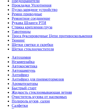
Предохранители
Прокладки Уплотнения
Пуско-зарядное устройство
Ремни приводные
Ремонтное соединение
Рукава Шланги РТИ
Стяжка крепления груза
Тавотницы
Троса буксировочные Цепи противоскольжения
Тюнинг
Щетки сметки и скребки
Щетки стеклоочистителя
Автохимия
Незамерзайка
Автокосметика
Автошампунь
Антифриз
Антифриз для пневмотормозов
Ароматизаторы
Быстрый старт
Жидкость стеклоомывающая летняя
Очиститель кузова от насекомых
Полироль кузов, салон
Салфетки