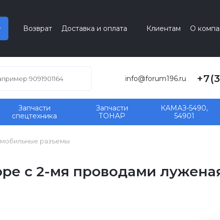
Возврат
Доставка и оплата
Клиентам
О компа
+7(
info@forum196.ru
Запчасти
Запчасти
КАМАЗ-5490,
спецтехника
ТОНАР
54901
мобильные разъемы
оре с 2-мя проводами лужена