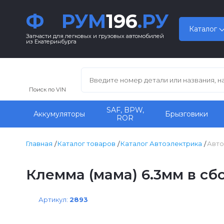
Ф
РУМ
196
.РУ
Каталог
Запчасти для легковых и грузовых автомобилей
из Екатеринбурга
Поиск по VIN
SAF, BPW,
Аккумуляторы
Брызговики
ROR
Главная
Каталог товаров
Каталог Автоэлектрика
Авто
Клемма (мама) 6.3мм в сб
Артикул:
2893