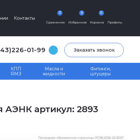
0
0
0
нии
Контакты
Сравнение
Избранное
Корзина
Профиль
343)226-01-99
Заказать звонок
КПП
Масла и
Фитинги,
ЯМЗ
жидкости
штуцеры
я АЭНК артикул: 2893
Последнее обновление страницы 07.08.2026 02:30:57