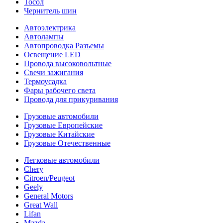
Тосол
Чернитель шин
Автоэлектрика
Автолампы
Автопроводка Разъемы
Освещение LED
Провода высоковольтные
Свечи зажигания
Термоусадка
Фары рабочего света
Провода для прикуривания
Грузовые автомобили
Грузовые Европейские
Грузовые Китайские
Грузовые Отечественные
Легковые автомобили
Chery
Citroen/Peugeot
Geely
General Motors
Great Wall
Lifan
Mazda