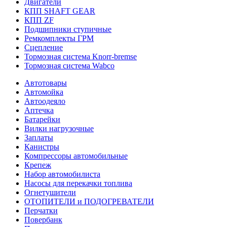
Двигатели
КПП SHAFT GEAR
КПП ZF
Подшипники ступичные
Ремкомплекты ГРМ
Сцепление
Тормозная система Knorr-bremse
Тормозная система Wabco
Автотовары
Автомойка
Автоодеяло
Аптечка
Батарейки
Вилки нагрузочные
Заплаты
Канистры
Компрессоры автомобильные
Крепеж
Набор автомобилиста
Насосы для перекачки топлива
Огнетушители
ОТОПИТЕЛИ и ПОДОГРЕВАТЕЛИ
Перчатки
Повербанк