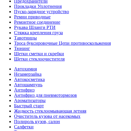
Предохранители
Прокладки Уплотнения
Пуско-зарядное устройство
Ремни приводные
Ремонтное соединение
Рукава Шланги РТИ
Стяжка крепления груза
Тавотницы
Троса буксировочные Цепи противоскольжения
Тюнинг
Щетки сметки и скребки
Щетки стеклоочистителя
Автохимия
Незамерзайка
Автокосметика
Автошампунь
Антифриз
Антифриз для пневмотормозов
Ароматизаторы
Быстрый старт
Жидкость стеклоомывающая летняя
Очиститель кузова от насекомых
Полироль кузов, салон
Салфетки