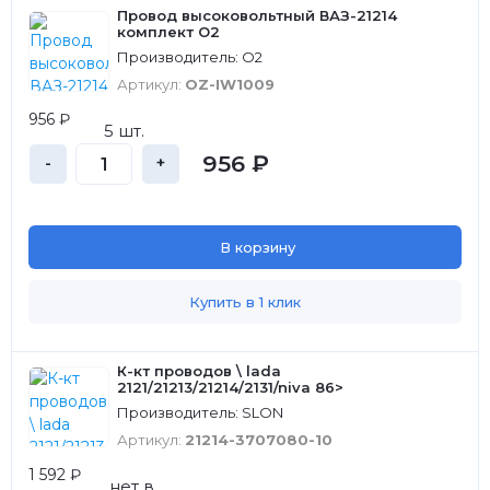
Провод высоковольтный ВАЗ-21214
комплект О2
Производитель: О2
Артикул:
OZ-IW1009
956 ₽
5 шт.
956 ₽
-
+
В корзину
Купить в 1 клик
К-кт проводов \ lada
2121/21213/21214/2131/niva 86>
Производитель: SLON
Артикул:
21214-3707080-10
1 592 ₽
нет в