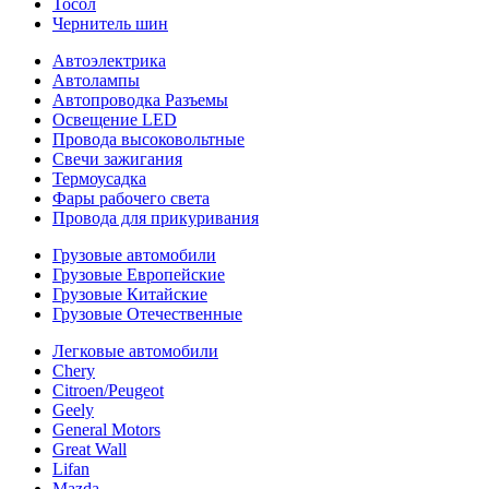
Тосол
Чернитель шин
Автоэлектрика
Автолампы
Автопроводка Разъемы
Освещение LED
Провода высоковольтные
Свечи зажигания
Термоусадка
Фары рабочего света
Провода для прикуривания
Грузовые автомобили
Грузовые Европейские
Грузовые Китайские
Грузовые Отечественные
Легковые автомобили
Chery
Citroen/Peugeot
Geely
General Motors
Great Wall
Lifan
Mazda