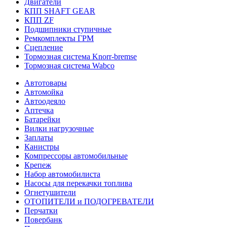
Двигатели
КПП SHAFT GEAR
КПП ZF
Подшипники ступичные
Ремкомплекты ГРМ
Сцепление
Тормозная система Knorr-bremse
Тормозная система Wabco
Автотовары
Автомойка
Автоодеяло
Аптечка
Батарейки
Вилки нагрузочные
Заплаты
Канистры
Компрессоры автомобильные
Крепеж
Набор автомобилиста
Насосы для перекачки топлива
Огнетушители
ОТОПИТЕЛИ и ПОДОГРЕВАТЕЛИ
Перчатки
Повербанк