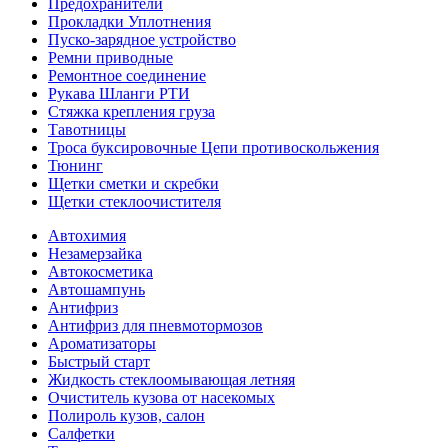
Предохранители
Прокладки Уплотнения
Пуско-зарядное устройство
Ремни приводные
Ремонтное соединение
Рукава Шланги РТИ
Стяжка крепления груза
Тавотницы
Троса буксировочные Цепи противоскольжения
Тюнинг
Щетки сметки и скребки
Щетки стеклоочистителя
Автохимия
Незамерзайка
Автокосметика
Автошампунь
Антифриз
Антифриз для пневмотормозов
Ароматизаторы
Быстрый старт
Жидкость стеклоомывающая летняя
Очиститель кузова от насекомых
Полироль кузов, салон
Салфетки