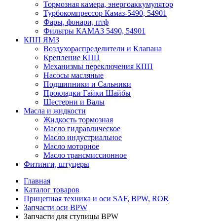
Тормозная камера, энергоаккумулятор
Турбокомпрессор Камаз-5490, 54901
Фары, фонари, птф
Фильтры КАМАЗ 5490, 54901
КПП ЯМЗ
Воздухораспределители и Клапана
Крепление КПП
Механизмы переключения КПП
Насосы масляные
Подшипники и Сальники
Прокладки Гайки Шайбы
Шестерни и Валы
Масла и жидкости
Жидкость тормозная
Масло гидравлическое
Масло индустриальное
Масло моторное
Масло трансмиссионное
Фитинги, штуцеры
Главная
Каталог товаров
Прицепная техника и оси SAF, BPW, ROR
Запчасти оси BPW
Запчасти для ступицы BPW