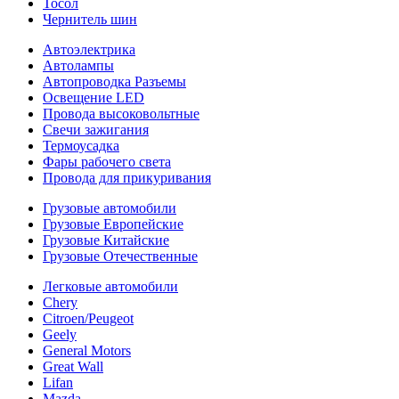
Тосол
Чернитель шин
Автоэлектрика
Автолампы
Автопроводка Разъемы
Освещение LED
Провода высоковольтные
Свечи зажигания
Термоусадка
Фары рабочего света
Провода для прикуривания
Грузовые автомобили
Грузовые Европейские
Грузовые Китайские
Грузовые Отечественные
Легковые автомобили
Chery
Citroen/Peugeot
Geely
General Motors
Great Wall
Lifan
Mazda