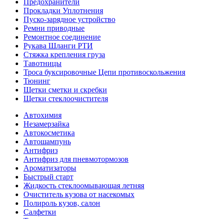
Предохранители
Прокладки Уплотнения
Пуско-зарядное устройство
Ремни приводные
Ремонтное соединение
Рукава Шланги РТИ
Стяжка крепления груза
Тавотницы
Троса буксировочные Цепи противоскольжения
Тюнинг
Щетки сметки и скребки
Щетки стеклоочистителя
Автохимия
Незамерзайка
Автокосметика
Автошампунь
Антифриз
Антифриз для пневмотормозов
Ароматизаторы
Быстрый старт
Жидкость стеклоомывающая летняя
Очиститель кузова от насекомых
Полироль кузов, салон
Салфетки