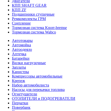
Двигатели
КПП SHAFT GEAR
КПП ZF
Подшипники ступичные
Ремкомплекты ГРМ
Сцепление
Тормозная система Knorr-bremse
Тормозная система Wabco
Автотовары
Автомойка
Автоодеяло
Аптечка
Батарейки
Вилки нагрузочные
Заплаты
Канистры
Компрессоры автомобильные
Крепеж
Набор автомобилиста
Насосы для перекачки топлива
Огнетушители
ОТОПИТЕЛИ и ПОДОГРЕВАТЕЛИ
Перчатки
Повербанк