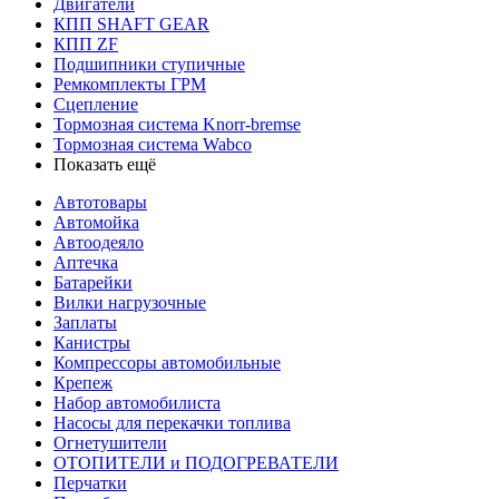
Двигатели
КПП SHAFT GEAR
КПП ZF
Подшипники ступичные
Ремкомплекты ГРМ
Сцепление
Тормозная система Knorr-bremse
Тормозная система Wabco
Показать ещё
Автотовары
Автомойка
Автоодеяло
Аптечка
Батарейки
Вилки нагрузочные
Заплаты
Канистры
Компрессоры автомобильные
Крепеж
Набор автомобилиста
Насосы для перекачки топлива
Огнетушители
ОТОПИТЕЛИ и ПОДОГРЕВАТЕЛИ
Перчатки