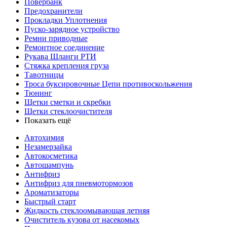
Повербанк
Предохранители
Прокладки Уплотнения
Пуско-зарядное устройство
Ремни приводные
Ремонтное соединение
Рукава Шланги РТИ
Стяжка крепления груза
Тавотницы
Троса буксировочные Цепи противоскольжения
Тюнинг
Щетки сметки и скребки
Щетки стеклоочистителя
Показать ещё
Автохимия
Незамерзайка
Автокосметика
Автошампунь
Антифриз
Антифриз для пневмотормозов
Ароматизаторы
Быстрый старт
Жидкость стеклоомывающая летняя
Очиститель кузова от насекомых