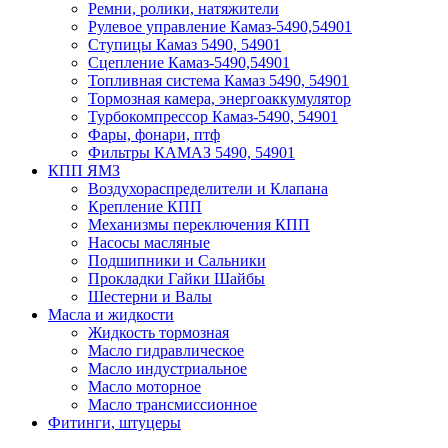
Ремни, ролики, натяжители
Рулевое управление Камаз-5490,54901
Ступицы Камаз 5490, 54901
Сцепление Камаз-5490,54901
Топливная система Камаз 5490, 54901
Тормозная камера, энергоаккумулятор
Турбокомпрессор Камаз-5490, 54901
Фары, фонари, птф
Фильтры КАМАЗ 5490, 54901
КПП ЯМЗ
Воздухораспределители и Клапана
Крепление КПП
Механизмы переключения КПП
Насосы масляные
Подшипники и Сальники
Прокладки Гайки Шайбы
Шестерни и Валы
Масла и жидкости
Жидкость тормозная
Масло гидравлическое
Масло индустриальное
Масло моторное
Масло трансмиссионное
Фитинги, штуцеры