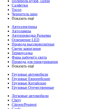
Полироль кузов, салон
Салфетки
Тосол
Чернитель шин
Показать ещё
Автоэлектрика
Автолампы
Автопроводка Разъемы
Освещение LED
Провода высоковольтные
Свечи зажигания
Термоусадка
Фары рабочего света
Провода для прикуривания
Показать ещё
Грузовые автомобили
Грузовые Европейские
Грузовые Китайские
Грузовые Отечественные
Легковые автомобили
Chery
Citroen/Peugeot
Geely