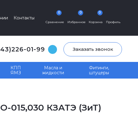
0
0
0
нии
Контакты
Сравнение
Избранное
Корзина
Профиль
343)226-01-99
Заказать звонок
КПП
Масла и
Фитинги,
ЯМЗ
жидкости
штуцеры
О-015,030 КЗАТЭ (ЗиТ)