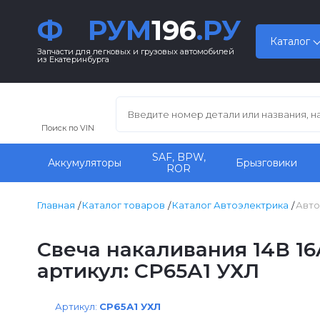
Ф
РУМ
196
.РУ
Каталог
Запчасти для легковых и грузовых автомобилей
из Екатеринбурга
Поиск по VIN
SAF, BPW,
Аккумуляторы
Брызговики
ROR
Главная
Каталог товаров
Каталог Автоэлектрика
Авто
Свеча накаливания 14В 16
артикул: СР65А1 УХЛ
Артикул:
СР65А1 УХЛ