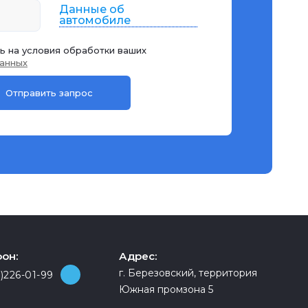
Данные об
автомобиле
ь на условия обработки ваших
анных
он:
Адрес:
г. Березовский, территория
)226-01-99
Южная промзона 5