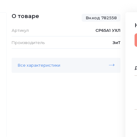
О товаре
Вн.код 782558
Артикул
СР65А1 УХЛ
Производитель
ЗиТ
Все характеристики
Д