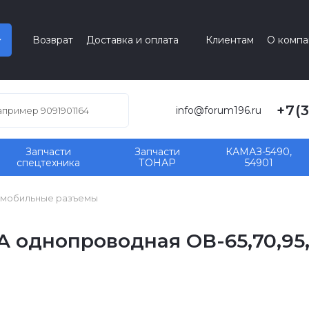
Возврат
Доставка и оплата
Клиентам
О компа
+7(
info@forum196.ru
Запчасти
Запчасти
КАМАЗ-5490,
спецтехника
ТОНАР
54901
мобильные разъемы
A однопроводная ОВ-65,70,95,