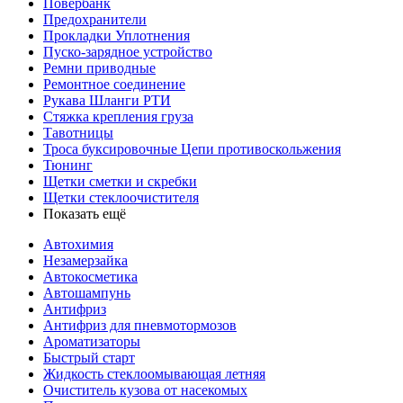
Повербанк
Предохранители
Прокладки Уплотнения
Пуско-зарядное устройство
Ремни приводные
Ремонтное соединение
Рукава Шланги РТИ
Стяжка крепления груза
Тавотницы
Троса буксировочные Цепи противоскольжения
Тюнинг
Щетки сметки и скребки
Щетки стеклоочистителя
Показать ещё
Автохимия
Незамерзайка
Автокосметика
Автошампунь
Антифриз
Антифриз для пневмотормозов
Ароматизаторы
Быстрый старт
Жидкость стеклоомывающая летняя
Очиститель кузова от насекомых