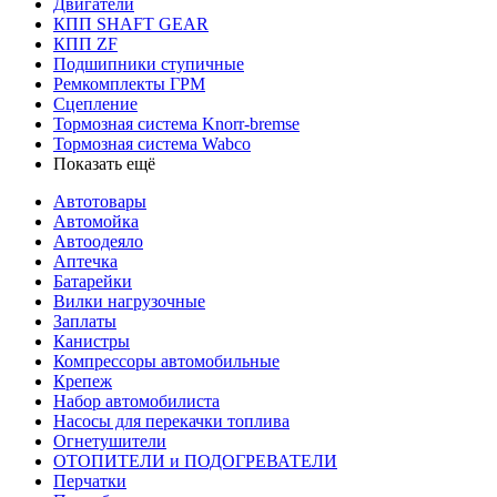
Двигатели
КПП SHAFT GEAR
КПП ZF
Подшипники ступичные
Ремкомплекты ГРМ
Сцепление
Тормозная система Knorr-bremse
Тормозная система Wabco
Показать ещё
Автотовары
Автомойка
Автоодеяло
Аптечка
Батарейки
Вилки нагрузочные
Заплаты
Канистры
Компрессоры автомобильные
Крепеж
Набор автомобилиста
Насосы для перекачки топлива
Огнетушители
ОТОПИТЕЛИ и ПОДОГРЕВАТЕЛИ
Перчатки