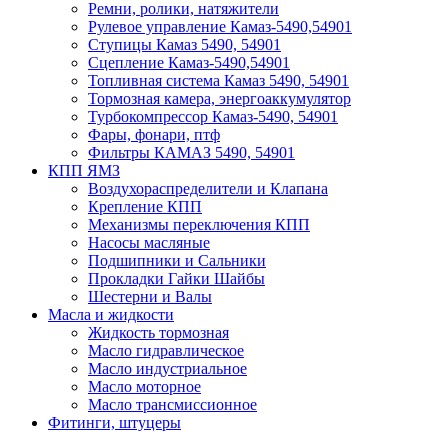
Ремни, ролики, натяжители
Рулевое управление Камаз-5490,54901
Ступицы Камаз 5490, 54901
Сцепление Камаз-5490,54901
Топливная система Камаз 5490, 54901
Тормозная камера, энергоаккумулятор
Турбокомпрессор Камаз-5490, 54901
Фары, фонари, птф
Фильтры КАМАЗ 5490, 54901
КПП ЯМЗ
Воздухораспределители и Клапана
Крепление КПП
Механизмы переключения КПП
Насосы масляные
Подшипники и Сальники
Прокладки Гайки Шайбы
Шестерни и Валы
Масла и жидкости
Жидкость тормозная
Масло гидравлическое
Масло индустриальное
Масло моторное
Масло трансмиссионное
Фитинги, штуцеры