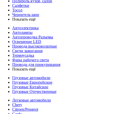
Полироль кузов, салон
Салфетки
Тосол
Чернитель шин
Показать ещё
Автоэлектрика
Автолампы
Автопроводка Разъемы
Освещение LED
Провода высоковольтные
Свечи зажигания
Термоусадка
Фары рабочего света
Провода для прикуривания
Показать ещё
Грузовые автомобили
Грузовые Европейские
Грузовые Китайские
Грузовые Отечественные
Легковые автомобили
Chery
Citroen/Peugeot
Geely