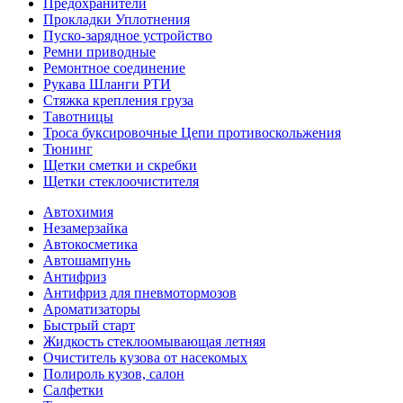
Предохранители
Прокладки Уплотнения
Пуско-зарядное устройство
Ремни приводные
Ремонтное соединение
Рукава Шланги РТИ
Стяжка крепления груза
Тавотницы
Троса буксировочные Цепи противоскольжения
Тюнинг
Щетки сметки и скребки
Щетки стеклоочистителя
Автохимия
Незамерзайка
Автокосметика
Автошампунь
Антифриз
Антифриз для пневмотормозов
Ароматизаторы
Быстрый старт
Жидкость стеклоомывающая летняя
Очиститель кузова от насекомых
Полироль кузов, салон
Салфетки