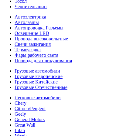
Тосол
Чернитель шин
Автоэлектрика
Автолампы
Автопроводка Разъемы
Освещение LED
Провода высоковольтные
Свечи зажигания
Термоусадка
Фары рабочего света
Провода для прикуривания
Грузовые автомобили
Грузовые Европейские
Грузовые Китайские
Грузовые Отечественные
Легковые автомобили
Chery
Citroen/Peugeot
Geely
General Motors
Great Wall
Lifan
Mazda