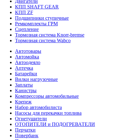
Двигатели
КПП SHAFT GEAR
КПП ZF
Подшипники ступичные
Ремкомплекты ГРМ
Сцепление
Тормозная система Knorr-bremse
Тормозная система Wabco
Автотовары
Автомойка
Автоодеяло
Аптечка
Батарейки
Вилки нагрузочные
Заплаты
Канистры
Компрессоры автомобильные
Крепеж
Набор автомобилиста
Насосы для перекачки топлива
Огнетушители
ОТОПИТЕЛИ и ПОДОГРЕВАТЕЛИ
Перчатки
Повербанк