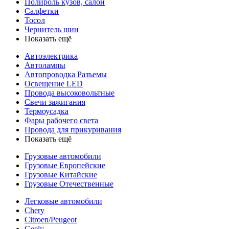
Полироль кузов, салон
Салфетки
Тосол
Чернитель шин
Показать ещё
Автоэлектрика
Автолампы
Автопроводка Разъемы
Освещение LED
Провода высоковольтные
Свечи зажигания
Термоусадка
Фары рабочего света
Провода для прикуривания
Показать ещё
Грузовые автомобили
Грузовые Европейские
Грузовые Китайские
Грузовые Отечественные
Легковые автомобили
Chery
Citroen/Peugeot
Geely