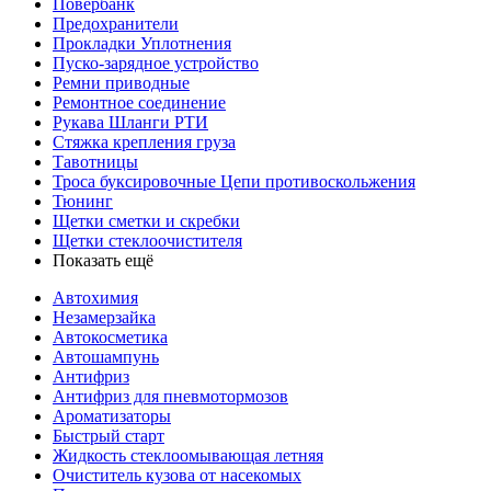
Повербанк
Предохранители
Прокладки Уплотнения
Пуско-зарядное устройство
Ремни приводные
Ремонтное соединение
Рукава Шланги РТИ
Стяжка крепления груза
Тавотницы
Троса буксировочные Цепи противоскольжения
Тюнинг
Щетки сметки и скребки
Щетки стеклоочистителя
Показать ещё
Автохимия
Незамерзайка
Автокосметика
Автошампунь
Антифриз
Антифриз для пневмотормозов
Ароматизаторы
Быстрый старт
Жидкость стеклоомывающая летняя
Очиститель кузова от насекомых