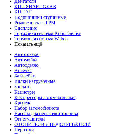
Двигатели
КПП SHAFT GEAR
КПП ZF
Подшипники ступичные
Ремкомплекты ГРМ
Сцепление
Тормозная система Knorr-bremse
Тормозная система Wabco
Показать ещё
Автотовары
Автомойка
Автоодеяло
Аптечка
Батарейки
Вилки нагрузочные
Заплаты
Канистры
Компрессоры автомобильные
Крепеж
Набор автомобилиста
Насосы для перекачки топлива
Огнетушители
ОТОПИТЕЛИ и ПОДОГРЕВАТЕЛИ
Перчатки