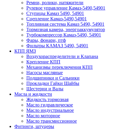
Ремни, ролики, натяжители
Рулевое управление Камаз-5490,54901
Ступицы Камаз 5490, 54901
Сцепление Камаз-5490,54901
Топливная система Камаз 5490, 54901
Тормозная камера, энергоаккумулятор
Турбокомпрессор Камаз-5490, 54901
Фары, фонари, птф
Фильтры КАМАЗ 5490, 54901
КПП ЯМЗ
Воздухораспределители и Клапана
Крепление КПП
Механизмы переключения КПП
Насосы масляные
Подшипники и Сальники
Прокладки Гайки Шайбы
Шестерни и Валы
Масла и жидкости
Жидкость тормозная
Масло гидравлическое
Масло индустриальное
Масло моторное
Масло трансмиссионное
Фитинги, штуцеры